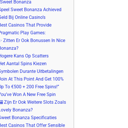
“Sweet Bonanza
Speel Sweet Bonanza Achieved
Geld Bij Online Casino’s
Best Casinos That Provide
Pragmatic Play Games:
✨ Zitten Er Ook Bonussen In Nice
Bonanza?
Hogere Kans Op Scatters
Het Aantal Spins Kiezen
Symbolen Durante Uitbetalingen
Join At This Point And Get 100%
Up To €500 + 200 Free Spins!”
You’ve Won A New Free Spin
🎰 Zijn Er Ook Weitere Slots Zoals
Lovely Bonanza?
Sweet Bonanza Specificaties
Best Casinos That Offer Sensible