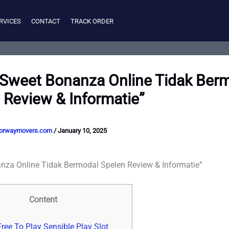
RVICES
CONTACT
TRACK ORDER
y Sweet Bonanza Online Tidak Ber
 Review & Informatie”
orwaymovers.com
/
January 10, 2025
nza Online Tidak Bermodal Spelen Review & Informatie”
Content
Free To Play Sensible Play Slot