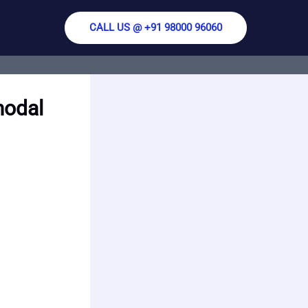
CALL US @ +91 98000 96060
modal