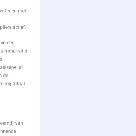
ijf rijen met
liers actief.
spin een
t jammer vind
ls
asisspel al
n de
e mij totaal
enoemd) van
winnende