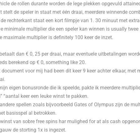
icle de rollen durante worden de lege plekken opgevuld attaine
t stelt de speler in staat met één draai, meerdere winnende comb
e rechterkant staat een kort filmpje van 1. 30 minuut met extra 
e minimale multiplier die een speler kan winnen is usually twee
e maximale multiplier is definitely 100 keer de inzet.
betaalt dan € 0, 25 per draai, maar eventuele uitbetalingen wor
eds berekend op € 0, something like 20.
 document voor mij had been dit keer 9 keer achter elkaar, met 
ai.
mijn eigen bonusronde die ik speelde, pakte ik meerdere multiplie
” “aantal keer een leuke winst te pakken.
 andere spellen zoals bijvoorbeeld Gates of Olympus zijn de mult
het basisspel al betrokken.
winst van sobre free spins har mulighed for at als cash opge
gauw de storting 1x is ingezet.