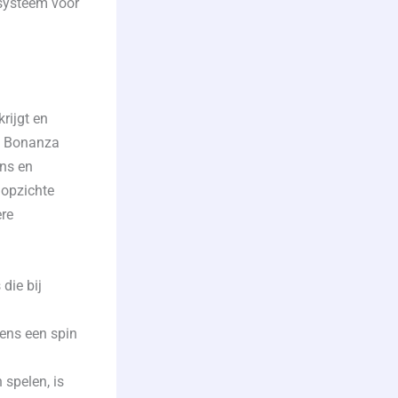
 systeem voor
rijgt en
et Bonanza
ins en
n opzichte
ere
die bij
dens een spin
 spelen, is