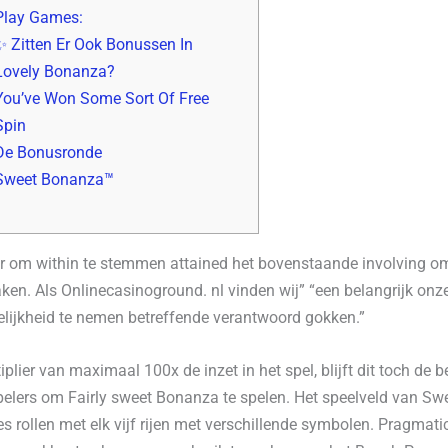
Play Games:
✨ Zitten Er Ook Bonussen In
Lovely Bonanza?
You’ve Won Some Sort Of Free
Spin
De Bonusronde
Sweet Bonanza™
er om within te stemmen attained het bovenstaande involving om
ken. Als Onlinecasinoground. nl vinden wij” “een belangrijk onz
lijkheid te nemen betreffende verantwoord gokken.”
plier van maximaal 100x de inzet in het spel, blijft dit toch de b
pelers om Fairly sweet Bonanza te spelen. Het speelveld van S
es rollen met elk vijf rijen met verschillende symbolen. Pragmati