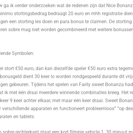
ew ga ik verder onderzoeken wat de redenen zijn dat Nice Bonan
minimo stortingsbedrag bedraagt 20 euro en mhh registratie dien
gen een storting les doen en para bonus te claimen. De storting 
uren sobre mag niet worden gecombineerd met weitere bonussen
alende Symbolen:
er stort €50 euro, dan kan diezelfde speler €50 euro extra tegem
 bonusgeld dient 30 keer lo worden rondgespeeld durante dit vri
gen gebeuren. Tijdens het spelen van Fairly sweet Bonanza had
at ik met één draai meerdere winnende combinaties kreeg. Het re
 keer 9 keer achter elkaar, met maar één keer draai. Sweet Bonan
r verschillende apparaten en functioneert probleemloos” “op des
raten en tablets.
 sobre rechterkant staat een kort filmpje vehicle 1. 30 minuut m