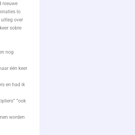
d nieuwe
inaties lo
uitleg over
 keer sobre
den nog
maar één keer
rs en had ik
ipliers” “ook
nomen worden