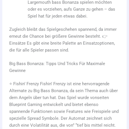
Largemouth bass Bonanza spielen möchten
oder es vorziehen, aufs Ganze zu gehen – das
Spiel hat für jeden etwas dabei.
Zugleich bleibt das Spielgeschehen spannend, da immer
erneut die Chance bei größere Gewinne besteht. 👉
Einsätze Es gibt eine breite Palette an Einsatzoptionen,
die für alle Spieler passen sind.
Big Bass Bonanza: Tipps Und Tricks Für Maximale
Gewinne
⭐ Fishin’ Frenzy Fishin’ Frenzy ist eine hervorragende
Alternate zu Big Bass Bonanza, da sein Thema auch über
dem Angeln über tun hat. Das Spiel wurde vonseiten
Blueprint Gaming entwickelt und bietet ebenso
spannende Funktionen sowie Features wie Freispiele und
spezielle Spread Symbole. Der Automat zeichnet sich
durch eine Volatilität aus, die von” “tief bis mittel reicht.