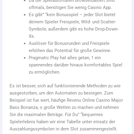
Da die Spielautomaten browserbasiert sind
oftmals, benötigen Sie wenig Casino App.
Es gibt” “kein Bonusspiel – jeder Slot bietet
deinem Spieler Freispiele, Wild- und Scatter-
Symbole, außerdem gibt es hohe Drop-Down-
Xs.
Auslöser für Bonusrunden und Freispiele
erhöhen das Potential für große Gewinne.
Pragmatic Play hat alles getan, 1 ein
spannendes darüber hinaus komfortables Spiel
zu ermöglichen.
Es ist besser, sich auf funktionierende Methoden zu wie
ausgestorben, um den Automaten zu besiegen. Zum
Beispiel ist fue wert, häufige Revenu Online Casino Major
Bass Bonanza, o große Wetten zu machen und nehmen
Sie die maximalen Beträge. Für Du” “bequemes
Spielerlebnis haben wir eine Tabelle unter einsatz der
Auszahlungssymbolen in dem Slot zusammengestellt.