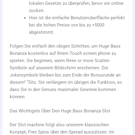
lokalen Gesetze zu überprüfen, bevor sie online
zocken.
Hier ist die einfache Benutzeroberfläche perfekt
bei die hohen Preise von bis zu ×5000
abgestimmt.
Folgen Sie einfach den obigen Schritten, um Huge Bass
Bonanza kostenlos auf Ihrem Touch screen phone zu
spielen. Sie beginnen, wenn three or more Scatter-
Symbole auf unserem Bildschirm erscheinen. Die
Jokersymbole bleiben bis zum Ende der Bonusrunde an
diesem” “Sitz. Sie verlängern im übrigen die Funktion, so
dass Sie in den Genuss maximaler Gewinne kommen
können.
Das Wichtigste Über Den Huge Bass Bonanza Slot
Der Slot machine folgt also unserem klassischen
Konzept, Free Spins über den Spread auszulösen. Im