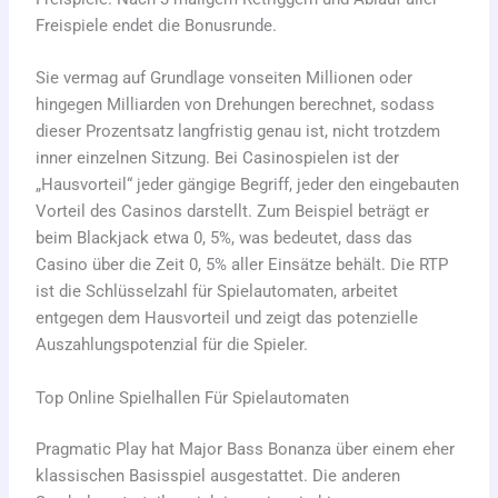
Freispiele endet die Bonusrunde.
Sie vermag auf Grundlage vonseiten Millionen oder
hingegen Milliarden von Drehungen berechnet, sodass
dieser Prozentsatz langfristig genau ist, nicht trotzdem
inner einzelnen Sitzung. Bei Casinospielen ist der
„Hausvorteil“ jeder gängige Begriff, jeder den eingebauten
Vorteil des Casinos darstellt. Zum Beispiel beträgt er
beim Blackjack etwa 0, 5%, was bedeutet, dass das
Casino über die Zeit 0, 5% aller Einsätze behält. Die RTP
ist die Schlüsselzahl für Spielautomaten, arbeitet
entgegen dem Hausvorteil und zeigt das potenzielle
Auszahlungspotenzial für die Spieler.
Top Online Spielhallen Für Spielautomaten
Pragmatic Play hat Major Bass Bonanza über einem eher
klassischen Basisspiel ausgestattet. Die anderen