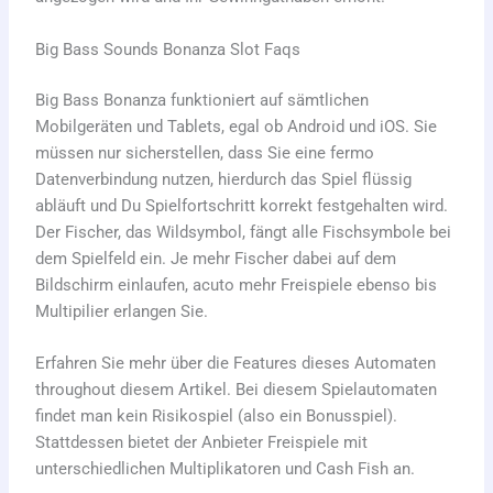
Big Bass Sounds Bonanza Slot Faqs
Big Bass Bonanza funktioniert auf sämtlichen
Mobilgeräten und Tablets, egal ob Android und iOS. Sie
müssen nur sicherstellen, dass Sie eine fermo
Datenverbindung nutzen, hierdurch das Spiel flüssig
abläuft und Du Spielfortschritt korrekt festgehalten wird.
Der Fischer, das Wildsymbol, fängt alle Fischsymbole bei
dem Spielfeld ein. Je mehr Fischer dabei auf dem
Bildschirm einlaufen, acuto mehr Freispiele ebenso bis
Multipilier erlangen Sie.
Erfahren Sie mehr über die Features dieses Automaten
throughout diesem Artikel. Bei diesem Spielautomaten
findet man kein Risikospiel (also ein Bonusspiel).
Stattdessen bietet der Anbieter Freispiele mit
unterschiedlichen Multiplikatoren und Cash Fish an.