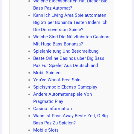
Welche Eigenschaften Hat Dieser Big
Bass Paz Automat?
Kann Ich Living Area Spielautomaten
Big Striper Bonanza Testen Indem Ich
Die Demoversion Spiele?
Welche Sind Die Nützlichsten Casinos
Mit Huge Bass Bonanza?
Spielanleitung Und Beschreibung
Beste Online Casinos über Big Bass
Paz Für Spieler Aus Deutschland
Mobil Spielen
You’ve Won A Free Spin
Spielsymbole Ebenso Gameplay
Andere Automatenspiele Von
Pragmatic Play
Casino Information
Wann Ist Pass Away Beste Zeit, O Big
Bass Paz Zu Spielen?
Mobile Slots