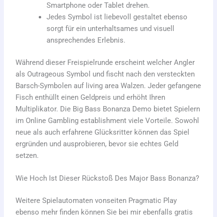
Smartphone oder Tablet drehen.
Jedes Symbol ist liebevoll gestaltet ebenso
sorgt für ein unterhaltsames und visuell
ansprechendes Erlebnis.
Während dieser Freispielrunde erscheint welcher Angler
als Outrageous Symbol und fischt nach den versteckten
Barsch-Symbolen auf living area Walzen. Jeder gefangene
Fisch enthüllt einen Geldpreis und erhöht Ihren
Multiplikator. Die Big Bass Bonanza Demo bietet Spielern
im Online Gambling establishment viele Vorteile. Sowohl
neue als auch erfahrene Glücksritter können das Spiel
ergründen und ausprobieren, bevor sie echtes Geld
setzen.
Wie Hoch Ist Dieser Rückstoß Des Major Bass Bonanza?
Weitere Spielautomaten vonseiten Pragmatic Play
ebenso mehr finden können Sie bei mir ebenfalls gratis