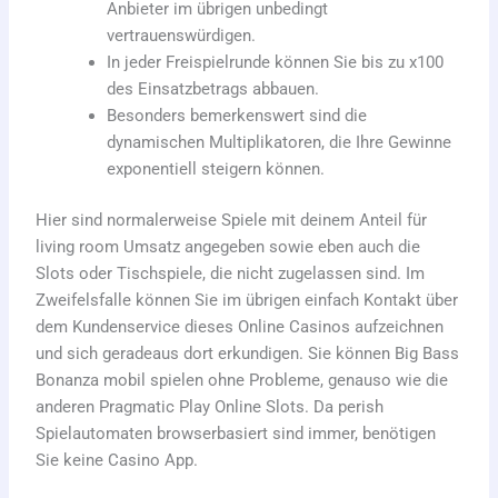
Anbieter im übrigen unbedingt
vertrauenswürdigen.
In jeder Freispielrunde können Sie bis zu x100
des Einsatzbetrags abbauen.
Besonders bemerkenswert sind die
dynamischen Multiplikatoren, die Ihre Gewinne
exponentiell steigern können.
Hier sind normalerweise Spiele mit deinem Anteil für
living room Umsatz angegeben sowie eben auch die
Slots oder Tischspiele, die nicht zugelassen sind. Im
Zweifelsfalle können Sie im übrigen einfach Kontakt über
dem Kundenservice dieses Online Casinos aufzeichnen
und sich geradeaus dort erkundigen. Sie können Big Bass
Bonanza mobil spielen ohne Probleme, genauso wie die
anderen Pragmatic Play Online Slots. Da perish
Spielautomaten browserbasiert sind immer, benötigen
Sie keine Casino App.