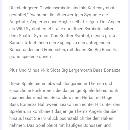
Die niedrigeren Gewinnsymbole sind als Kartensymbole
gestaltet,” “während die höherwertigen Symbole die
Angelrute, Anglerbox und Angler selbst zeigen. Der Angler
als Wild Symbol ersetzt alle sonstigen Symbole außer
dem Scatter Symbol. Das Scatter Symbol, dieses großer
Barsch, öffnet Ihnen den Zugang zu den aufregenden
Bonusrunden und Freispielen, mit denen Sie Big Bass Paz
gratis spielen können.
Plus Und Minus Kklk Slots Big Largemouth Bass Bonanza
Diese Spiele bieten abwechslungsreiche Themen und
zusätzliche Funktionen, die dasjenige Spielerlebnis noch
spannender machen. Besonders i am Herbst ist Huge
Bass Bonanza Halloween season ein echter Hit unter den
Spielern. Er kombiniert dasjenige Thema Angeln darüber
hinaus lässt Sie Ihr Glück buchstäblich the den Haken
nehmen. Das Spiel bleibt mit häufigen Bonussen und