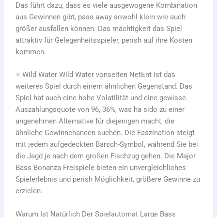
Das führt dazu, dass es viele ausgewogene Kombination
aus Gewinnen gibt, pass away sowohl klein wie auch
größer ausfallen können. Das mächtigkeit das Spiel
attraktiv für Gelegenheitsspieler, perish auf ihre Kosten
kommen.
⭐ Wild Water Wild Water vonseiten NetEnt ist das
weiteres Spiel durch einem ähnlichen Gegenstand. Das
Spiel hat auch eine hohe Volatilität und eine gewisse
Auszahlungsquote von 96, 36%, was ha sido zu einer
angenehmen Alternative für diejenigen macht, die
ähnliche Gewinnchancen suchen. Die Faszination steigt
mit jedem aufgedeckten Barsch-Symbol, während Sie bei
die Jagd je nach dem großen Fischzug gehen. Die Major
Bass Bonanza Freispiele bieten ein unvergleichliches
Spielerlebnis und perish Möglichkeit, größere Gewinne zu
erzielen.
Warum Ist Natürlich Der Spielautomat Large Bass