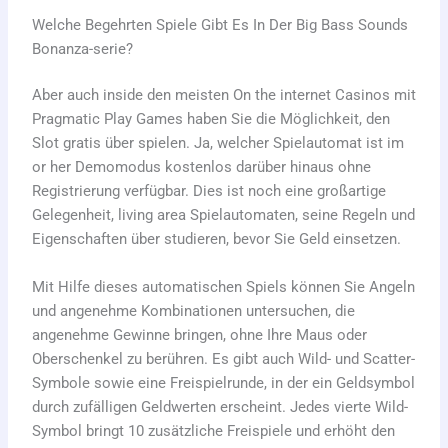
Welche Begehrten Spiele Gibt Es In Der Big Bass Sounds
Bonanza-serie?
Aber auch inside den meisten On the internet Casinos mit
Pragmatic Play Games haben Sie die Möglichkeit, den
Slot gratis über spielen. Ja, welcher Spielautomat ist im
or her Demomodus kostenlos darüber hinaus ohne
Registrierung verfügbar. Dies ist noch eine großartige
Gelegenheit, living area Spielautomaten, seine Regeln und
Eigenschaften über studieren, bevor Sie Geld einsetzen.
Mit Hilfe dieses automatischen Spiels können Sie Angeln
und angenehme Kombinationen untersuchen, die
angenehme Gewinne bringen, ohne Ihre Maus oder
Oberschenkel zu berühren. Es gibt auch Wild- und Scatter-
Symbole sowie eine Freispielrunde, in der ein Geldsymbol
durch zufälligen Geldwerten erscheint. Jedes vierte Wild-
Symbol bringt 10 zusätzliche Freispiele und erhöht den