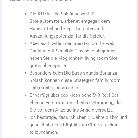
Die RTP ist die Schlüsselzahl für
Spielautomaten, arbeitet entgegen dem
Hausvorteil und zeigt das potenzielle
Auszahlungspotenzial für die Spieler.
Aber auch within den meisten On the web
Casinos mit Sensible Play childish games
haben Sie die Möglichkeit, living room Slot
gratis über spielen.
Besonders beim Big Bass sounds Bonanza
Splash können diese Strategien family room
Unterschied ausmachen.
Er verfügt über das klassische 5×3 Reel Set
ebenso verströmt eine heitere Stimmung, die
Sie vor dem Anzeige ins Angeln versetzt.
Ich bestätige, dass ich über 18 Jahre oll bin und
gesetzlich berechtigt bin, an Glücksspielen
teilzunehmen.