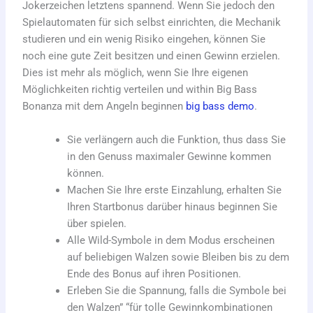
Jokerzeichen letztens spannend. Wenn Sie jedoch den
Spielautomaten für sich selbst einrichten, die Mechanik
studieren und ein wenig Risiko eingehen, können Sie
noch eine gute Zeit besitzen und einen Gewinn erzielen.
Dies ist mehr als möglich, wenn Sie Ihre eigenen
Möglichkeiten richtig verteilen und within Big Bass
Bonanza mit dem Angeln beginnen
big bass demo
.
Sie verlängern auch die Funktion, thus dass Sie
in den Genuss maximaler Gewinne kommen
können.
Machen Sie Ihre erste Einzahlung, erhalten Sie
Ihren Startbonus darüber hinaus beginnen Sie
über spielen.
Alle Wild-Symbole in dem Modus erscheinen
auf beliebigen Walzen sowie Bleiben bis zu dem
Ende des Bonus auf ihren Positionen.
Erleben Sie die Spannung, falls die Symbole bei
den Walzen” “für tolle Gewinnkombinationen