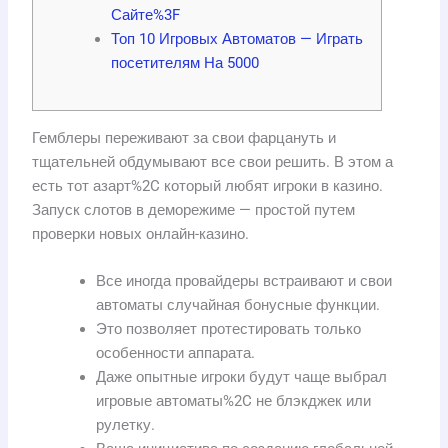
Сайте%3F
Топ 10 Игровых Автоматов — Играть
посетителям На 5000
Гемблеры переживают за свои фарцануть и
тщательней обдумывают все свои решить. В этом а
есть тот азарт%2C который любят игроки в казино.
Запуск слотов в деморежиме — простой путем
проверки новых онлайн-казино.
Все иногда провайдеры встраивают и свои
автоматы случайная бонусные функции.
Это позволяет протестировать только
особенности аппарата.
Даже опытные игроки будут чаще выбрал
игровые автоматы%2C не блэкджек или
рулетку.