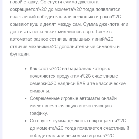
новой ставку. Со спустя сумма джекпота
сокращается%2C до момента%2C тогда появляется
счастливый победитель или несколько игроков%2C
срывают куш и делят между сам. Сумма джекпота или
достигать нескольких миллионов евро. Также в
автоматах разное сотни выигрышных линий%2C
отличие механики%2C дополнительные символы и
функции.
Как слоты%2C на барабанах которых
появляются продуктами%2C счастливые
семерки%2C надписи BAR и те классические
символы.
Современные игровые автоматы онлайн
имеют впечатляющую впечатляющую
графику.
Со спустя сумма джекпота сокращается%2C
до момента%2C тогда появляется счастливый
победитель или несколько игроков%2C