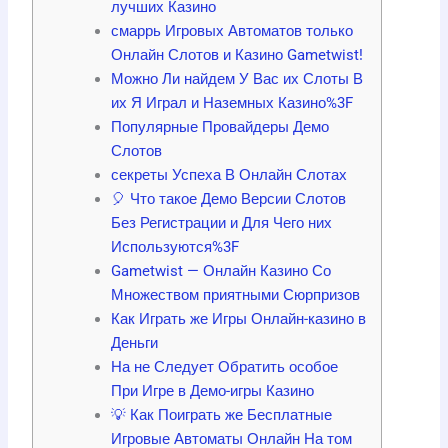
лучших Казино
смаррь Игровых Автоматов только
Онлайн Слотов и Казино Gametwist!
Можно Ли найдем У Вас их Слоты В
их Я Играл и Наземных Казино%3F
Популярные Провайдеры Демо
Слотов
секреты Успеха В Онлайн Слотах
🎈 Что такое Демо Версии Слотов
Без Регистрации и Для Чего них
Используются%3F
Gametwist — Онлайн Казино Со
Множеством приятными Сюрпризов
Как Играть же Игры Онлайн-казино в
Деньги
На не Следует Обратить особое
При Игре в Демо-игры Казино
💡 Как Поиграть же Бесплатные
Игровые Автоматы Онлайн На том