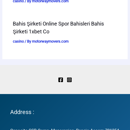
casino
/ By
motorwaymovers.com
Bahis Şirketi Online Spor Bahisleri Bahis
Şirketi 1xbet Co
casino
/ By
motorwaymovers.com
Address :