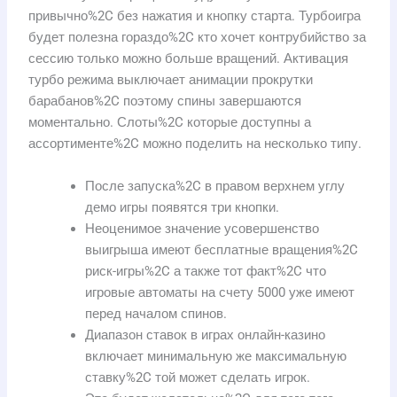
привычно%2C без нажатия и кнопку старта. Турбоигра
будет полезна гораздо%2C кто хочет контрубийство за
сессию только можно больше вращений. Активация
турбо режима выключает анимации прокрутки
барабанов%2C поэтому спины завершаются
моментально. Слоты%2C которые доступны а
ассортименте%2C можно поделить на несколько типу.
После запуска%2C в правом верхнем углу
демо игры появятся три кнопки.
Неоценимое значение усовершенство
выигрыша имеют бесплатные вращения%2C
риск-игры%2C а также тот факт%2C что
игровые автоматы на счету 5000 уже имеют
перед началом спинов.
Диапазон ставок в играх онлайн-казино
включает минимальную же максимальную
ставку%2C той может сделать игрок.