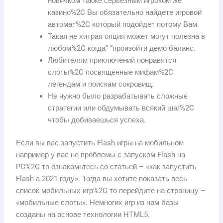
новичком также серьезным игроком же
казино%2C Вы обязательно найдете игровой
автомат%2C который подойдет потому Вам.
Такая не хитрая опция может могут полезна в
любом%2C когда” “произойти демо баланс.
Любителям приключений понравятся
слоты%2C посвященные мифам%2C
легендам и поискам сокровищ.
Не нужно было разрабатывать сложные
стратегии или обдумывать всякий шаг%2C
чтобы добиваешься успеха.
Если вы вас запустить Flash игры на мобильном
например у вас не проблемы с запуском Flash на
PC%2C то ознакомьтесь со статьей – «как запустить
Flash а 2021 году». Тогда вы хотите показать весь
список мобильных игр%2C то перейдите на страницу –
«мобильные слоты». Немногих игр из нам базы
созданы на основе технологии HTML5.