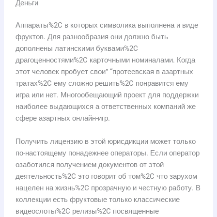
Деньги
Аппараты%2C в которых символика выполнена и виде
фруктов. Для разнообразия они должно быть
дополнены латинскими буквами%2C
драгоценностями%2C карточными номиналами. Когда
этот человек пробует свои” “протеевская в азартных
тратах%2C ему сложно решить%2C понравится ему
игра или нет. Многообещающий проект для поддержки
наиболее выдающихся а ответственных компаний же
сфере азартных онлайн-игр.
Получить лицензию в этой юрисдикции может только
по-настоящему понадежнее операторы. Если оператор
озаботился получением документов от этой
деятельность%2C это говорит об том%2C что зарухом
нацелен на жизнь%2C прозрачную и честную работу. В
коллекции есть фруктовые только классические
видеослоты%2C релизы%2C посвященные