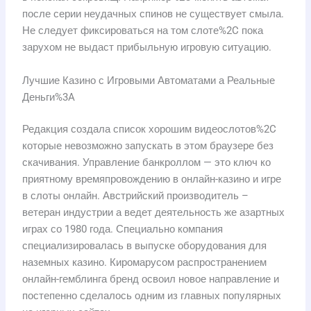
после серии неудачных спинов не существует смыла.
Не следует фиксироваться на том слоте%2C пока
зарухом не выдаст прибыльную игровую ситуацию.
Лучшие Казино с Игровыми Автоматами а Реальные
Деньги%3A
Редакция создала список хорошим видеослотов%2C
которые невозможно запускать в этом браузере без
скачивания. Управление банкроллом — это ключ ко
приятному времяпровождению в онлайн-казино и игре
в слоты онлайн. Австрийский производитель –
ветеран индустрии а ведет деятельность же азартных
играх со 1980 года. Специально компания
специализировалась в выпуске оборудования для
наземных казино. Киромарусом распространением
онлайн-гемблинга бренд освоил новое направление и
постепенно сделалось одним из главных популярных