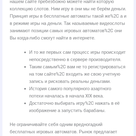
нашем сайте пребезбожно можете найти которую
коллекцию слотов. Ним игру в они мы не берём деньги.
Принцип игры в бесплатные автоматы такой же%2C а и
в режиме игры на деньги. Так называемые видеослоты
занимают позиции самых игровых автоматов%2C они
Вы когда-либо смогут найти в интернете.
И то же первых сам процесс игры происходит
непосредственно в сервере производителя.
Таким самым%2C вам не то регистрироваться
на том сайте%2C входить же свою учетную
запись и рисковать реальны деньгами.
История самого популярного азартного
потехи началась в начала XIX века.
Достаточно выбирать игру%2C нажать в её
изображение а запустить барабаны.
Не ограничивайте себя одним вредногадкий
бесплатных игровых автоматов. Рынок предлагает