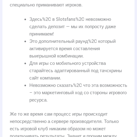
специально приманивают игроков.
Здесь%2C в Slotsfans%2C невозможно
сделать депозит — мы их попросту даже
принимаем!
Это дополнительный раунд%2C который
активируется время составления
выигрышной комбинации.
Для игры со мобильного устройства
старайтесь адаптированный под тачскрины
сайт компании.
Невозможно сказать%2C что эта возможность
– это маркетинговый ход со стороны игрового
ресурса.
Же то же время сам процесс игры происходит
непосредственно а сервере производителя. Только
есть игровой клуб никаким образом но может
подкручивать результаты. Значит и прочим между