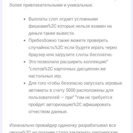
более привлекательными и уникальные.
Выплаты слот отдает условными
фишками%2C которые нельзя взамен на
деньги также вывести.
Пребезбожно также можете проверить
случайность%2C если будете играть через
браузер или загрузите слоты бесплатно.
Это позволило расширить коллекцию”
“слотов%2C карточных дисциплин же
настольных игр.
Для того чтобы безопасно запускать игровые
автоматы в счету 5000 расположены для
пользователей — при” “том не требуется
пройдет авторизацию%2C афишировать
отчеством данные.
Изначально провайдер одиночку разрабатывал все
овощи%2C но позднее стало заключать партнерские