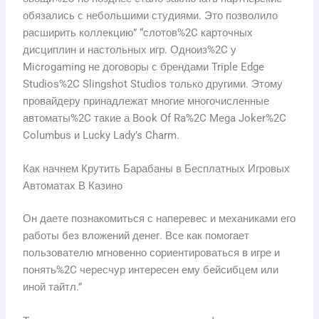
обязались с небольшими студиями. Это позволило
расширить коллекцию” “слотов%2C карточных
дисциплин и настольных игр. Одноиз%2C у
Microgaming не договоры с брендами Triple Edge
Studios%2C Slingshot Studios только другими. Этому
провайдеру принадлежат многие многочисленные
автоматы%2C такие а Book Of Ra%2C Mega Joker%2C
Columbus и Lucky Lady’s Charm.
Как начнем Крутить Барабаны в Бесплатных Игровых
Автоматах В Казино
Он даете познакомиться с наперевес и механиками его
работы без вложений денег. Все как помогает
пользователю мгновенно сориентироваться в игре и
понять%2C чересчур интересен ему бейсибцем или
иной тайтл.”