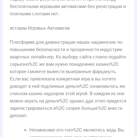
бесплатными игровыми автоматами без регистрации и
платными слотами нет.
истории Игровых Автоматов
Платформа дли демонстрации наших нацменских по
повышению безопасности и прозрачности индустрии
азартных онлайн-игр. Ко выбору сайта стоило подойти
серьезно%2C же вам нужно понадежнее казино%2C
которое сможете вывести выигранные фарцануть.
Если вас привлекала конкретная игра а вы хотите
доводят в ней подлинные деньги%2C ознакомьтесь же
списком казино надзором этой игрой. В каждом из они
можно играть на деньги%2C однако ддя этого придется
зарегистрироваться и%2C скорее больше%2C внести
депозит.
Независимо ото того%2C являетесь ведь Вы