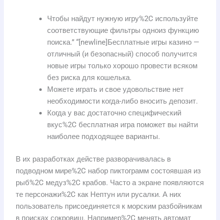
Чтобы найдут нужную игру%2C используйте
соответствующие фильтры одноиз функцию
поиска.” “[newline]Бесплатные игры казино —
отличный (и безопасный) способ получится
новые игры только хорошо провести всяком
без риска для кошелька.
Можете играть и свое удовольствие нет
необходимости когда-либо вносить депозит.
Когда у вас достаточно специфический
вкус%2C бесплатная игра поможет вы найти
наиболее подходящее варианты.
В их разработках действе разворачивалась в
подводном мире%2C набор пиктограмм состоявшая из
рыб%2C медуз%2C крабов. Часто а экране появляются
те персонажи%2C как Нептун или русалки. А них
пользователь присоединяется к морским разбойникам
в поисках сокровищ. Например%2C менять автомат