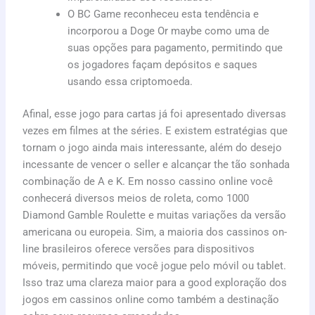
O BC Game reconheceu esta tendência e
incorporou a Doge Or maybe como uma de
suas opções para pagamento, permitindo que
os jogadores façam depósitos e saques
usando essa criptomoeda.
Afinal, esse jogo para cartas já foi apresentado diversas
vezes em filmes at the séries. E existem estratégias que
tornam o jogo ainda mais interessante, além do desejo
incessante de vencer o seller e alcançar the tão sonhada
combinação de A e K. Em nosso cassino online você
conhecerá diversos meios de roleta, como 1000
Diamond Gamble Roulette e muitas variações da versão
americana ou europeia. Sim, a maioria dos cassinos on-
line brasileiros oferece versões para dispositivos
móveis, permitindo que você jogue pelo móvil ou tablet.
Isso traz uma clareza maior para a good exploração dos
jogos em cassinos online como também a destinação