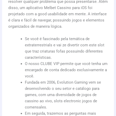
resolver qualquer problema que possa presentarse. Além
disso, um aplicativo Melbet Cassino para iOS foi
projetado com a good usabilidade em mente. A interface
é clara e fácil de navegar, possuindo jogos e elementos
organizados de maneira lógica.
Se você é fascinado pela temática de
extraterrestrials e vai ze divertir com este slot
que traz criaturas fofas possuindo diferentes
características.
O nosso CLUBE VIP permite que você tenha um
encargado de conta dedicado exclusivamente a
você.
Fundada em 2006, Evolution Gaming vem se
desenvolvendo o seu setor e catálogo para
games, com uma diversidade de jogos de
cassino ao vivo, slots electronic jogos de
comensales.
Em seguida, trazemos as perguntas mais