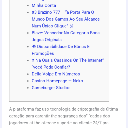
Minha Conta
#3 Brazino 777 – “a Porta Para O
Mundo Dos Games Ao Seu Alcance
Num Único Clique” 🥉
Blaze: Vencedor Na Categoria Bons
Jogos Originais
🎁 Disponibilidade De Bônus E
Promoções
❓ Na Quais Cassinos On The Internet”
“você Pode Confiar?
Della Volpe Em Números
Casino Homepage — Neko
Gameburger Studios
A plataforma faz uso tecnologia de criptografia de última
geração para garantir the segurança dos” “dados dos
jogadores at the oferece suporte ao cliente 24/7 pra