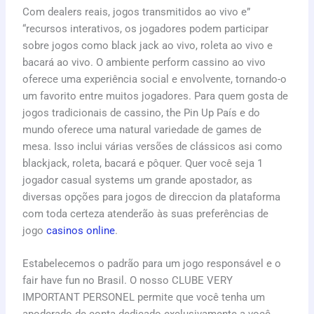
Com dealers reais, jogos transmitidos ao vivo e”
“recursos interativos, os jogadores podem participar
sobre jogos como black jack ao vivo, roleta ao vivo e
bacará ao vivo. O ambiente perform cassino ao vivo
oferece uma experiência social e envolvente, tornando-o
um favorito entre muitos jogadores. Para quem gosta de
jogos tradicionais de cassino, the Pin Up País e do
mundo oferece uma natural variedade de games de
mesa. Isso inclui várias versões de clássicos asi como
blackjack, roleta, bacará e pôquer. Quer você seja 1
jogador casual systems um grande apostador, as
diversas opções para jogos de direccion da plataforma
com toda certeza atenderão às suas preferências de
jogo
casinos online
.
Estabelecemos o padrão para um jogo responsável e o
fair have fun no Brasil. O nosso CLUBE VERY
IMPORTANT PERSONEL permite que você tenha um