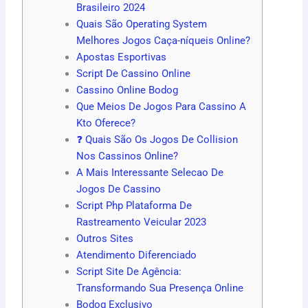
Brasileiro 2024
Quais São Operating System
Melhores Jogos Caça-níqueis Online?
Apostas Esportivas
Script De Cassino Online
Cassino Online Bodog
Que Meios De Jogos Para Cassino A
Kto Oferece?
❓ Quais São Os Jogos De Collision
Nos Cassinos Online?
A Mais Interessante Selecao De
Jogos De Cassino
Script Php Plataforma De
Rastreamento Veicular 2023
Outros Sites
Atendimento Diferenciado
Script Site De Agência:
Transformando Sua Presença Online
Bodog Exclusivo