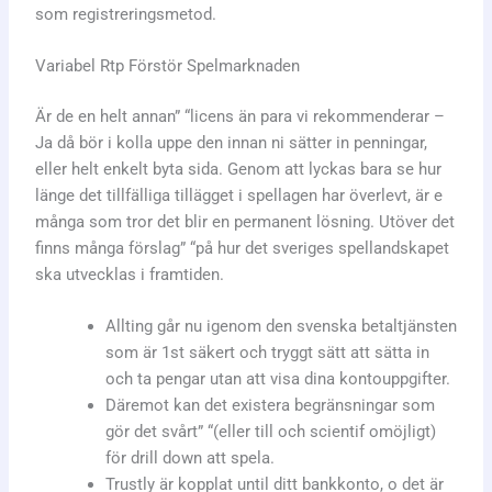
som registreringsmetod.
Variabel Rtp Förstör Spelmarknaden
Är de en helt annan” “licens än para vi rekommenderar –
Ja då bör i kolla uppe den innan ni sätter in penningar,
eller helt enkelt byta sida. Genom att lyckas bara se hur
länge det tillfälliga tillägget i spellagen har överlevt, är e
många som tror det blir en permanent lösning. Utöver det
finns många förslag” “på hur det sveriges spellandskapet
ska utvecklas i framtiden.
Allting går nu igenom den svenska betaltjänsten
som är 1st säkert och tryggt sätt att sätta in
och ta pengar utan att visa dina kontouppgifter.
Däremot kan det existera begränsningar som
gör det svårt” “(eller till och scientif omöjligt)
för drill down att spela.
Trustly är kopplat until ditt bankkonto, o det är