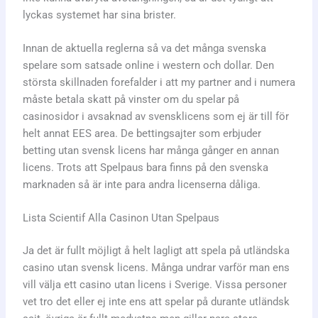
lyckas systemet har sina brister.
Innan de aktuella reglerna så va det många svenska
spelare som satsade online i western och dollar. Den
största skillnaden forefalder i att my partner and i numera
måste betala skatt på vinster om du spelar på
casinosidor i avsaknad av svensklicens som ej är till för
helt annat EES area. De bettingsajter som erbjuder
betting utan svensk licens har många gånger en annan
licens. Trots att Spelpaus bara finns på den svenska
marknaden så är inte para andra licenserna dåliga.
Lista Scientif Alla Casinon Utan Spelpaus
Ja det är fullt möjligt å helt lagligt att spela på utländska
casino utan svensk licens. Många undrar varför man ens
vill välja ett casino utan licens i Sverige. Vissa personer
vet tro det eller ej inte ens att spelar på durante utländsk