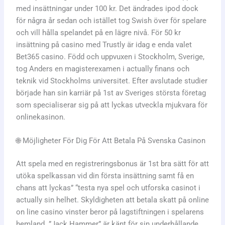
med insättningar under 100 kr. Det ändrades ipod dock
för några år sedan och istället tog Swish över för spelare
och vill hålla spelandet på en lägre nivå. För 50 kr
insättning på casino med Trustly är idag e enda valet
Bet365 casino. Född och uppvuxen i Stockholm, Sverige,
tog Anders en magisterexamen i actually finans och
teknik vid Stockholms universitet. Efter avslutade studier
började han sin karriär på 1st av Sveriges största företag
som specialiserar sig på att lyckas utveckla mjukvara för
onlinekasinon.
🌐 Möjligheter För Dig För Att Betala På Svenska Casinon
Att spela med en registreringsbonus är 1st bra sätt för att
utöka spelkassan vid din första insättning samt få en
chans att lyckas” “testa nya spel och utforska casinot i
actually sin helhet. Skyldigheten att betala skatt på online
on line casino vinster beror på lagstiftningen i spelarens
hemland. ”Jack Hammer” är känt för sin underhållande