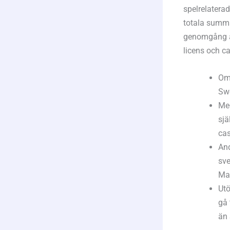
spelrelatera
totala summa
genomgång av
licens och c
Om 
Sw
Med
sjä
cas
And
sve
Ma
Utö
gå 
än