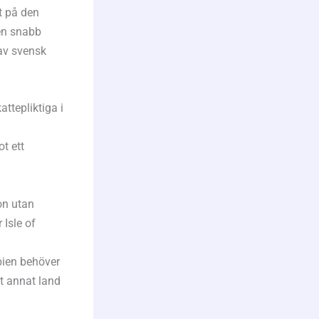
t på den
 en snabb
av svensk
ttepliktiga i
t ett
on utan
 Isle of
bien behöver
lt annat land