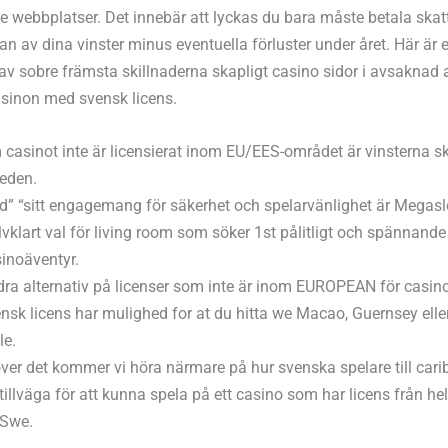
de webbplatser. Det innebär att lyckas du bara måste betala skat
n av dina vinster minus eventuella förluster under året. Här är
 sobre främsta skillnaderna skapligt casino sidor i avsaknad 
asinon med svensk licens.
casinot inte är licensierat inom EU/EES-området är vinsterna ska
eden.
” “sitt engagemang för säkerhet och spelarvänlighet är Megaslo
lvklart val för living room som söker 1st pålitligt och spännande
inoäventyr.
ra alternativ på licenser som inte är inom EUROPEAN för casin
nsk licens har mulighed for at du hitta we Macao, Guernsey eller
le.
ver det kommer vi höra närmare på hur svenska spelare till cari
tillväga för att kunna spela på ett casino som har licens från he
 Swe.