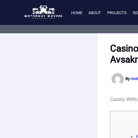
Skip
to
HOME
ABOUT
PROJECTS
SE
content
Casino
Avsakn
By
mot
Casino Witho