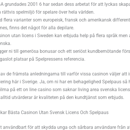
 grundades 2001 6 har sedan dess arbetat för att lyckas skap
 rättvis spelmiljö för spelare över hela världen.
 flera varianter som europeisk, fransk och amerikansk different
es, finns det något för alla depilare.
inon utan licens i Sweden kan erbjuda help på flera språk men 
enska.
ger ni till generösa bonusar och ett seriöst kundbemötande först
aslot platsar på Spelpressens referencia.
av de främsta anledningarna till varför vissa casinon väljer att 
iering här i Sverige. Ja, om ni har en behagelighed Spelpaus så
ilma på ett on line casino som saknar living area svenska licens
 alltid utvärderar är kvaliteten på den kundtjänst som erbjuds.
nkar Bästa Casinon Utan Svensk Licens Och Spelpaus
ilt användbart för att skydda unga och sårbara användare från 