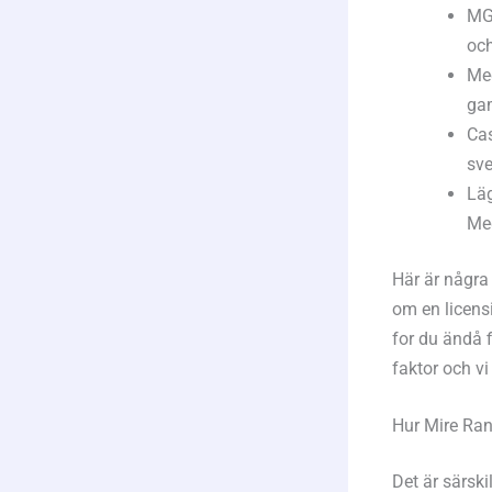
MGA
och
Med
gam
Cas
sv
Läg
Meg
Här är några 
om en licens
for du ändå f
faktor och vi
Hur Mire Ra
Det är särsk