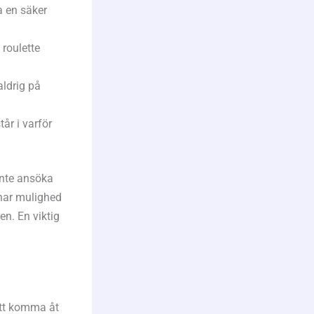
a en säker
 roulette
aldrig på
år i varför
inte ansöka
 har mulighed
en. En viktig
att komma åt