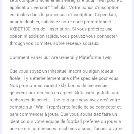
seul compte officiellement enregistré pour 1Win pour PC,
application, version” “cellular. Votre bonus d’inscription
est inclus dans le processus d’inscription. Cependant,
pour le doubler, saisissez notre code promotionnel
XXBET130 lors de l’inscription. Si vous préférez une
option in addition rapide, vous pouvez vous connecter
through vos comptes sobre réseaux sociaux.
Comment Parier Sur Are Generally Plateforme 1win
Que vous soyez un inhabituel inscrit ou algun joueur
fidèle, il y a éternellement une offre spéciale pour vous.
Nos promotions varient kklk bonus de bienvenue
généreux aux remises en argent, kklk paris gratuits aux
recharges de benefit. Une fois que vous avez créé votre
compte sur 1Win, il représente facile de se connecter et
para commencer à jouer. Que vous souhaitiez faire un
identico sur votre équipe de football préférée ou jouer à
une de em nombreuses machines à sous, l’accès à votre