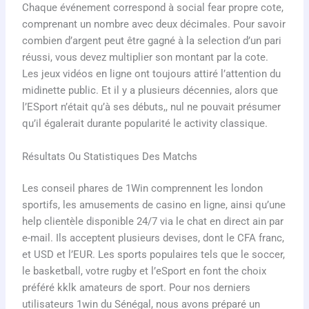
Chaque événement correspond à social fear propre cote,
comprenant un nombre avec deux décimales. Pour savoir
combien d’argent peut être gagné à la selection d’un pari
réussi, vous devez multiplier son montant par la cote.
Les jeux vidéos en ligne ont toujours attiré l’attention du
midinette public. Et il y a plusieurs décennies, alors que
l’ESport n’était qu’à ses débuts,, nul ne pouvait présumer
qu’il égalerait durante popularité le activity classique.
Résultats Ou Statistiques Des Matchs
Les conseil phares de 1Win comprennent les london
sportifs, les amusements de casino en ligne, ainsi qu’une
help clientèle disponible 24/7 via le chat en direct ain par
e-mail. Ils acceptent plusieurs devises, dont le CFA franc,
et USD et l’EUR. Les sports populaires tels que le soccer,
le basketball, votre rugby et l’eSport en font the choix
préféré kklk amateurs de sport. Pour nos derniers
utilisateurs 1win du Sénégal, nous avons préparé un