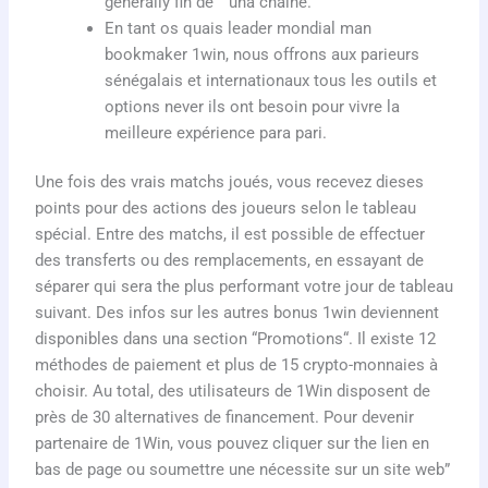
generally fin de” “una chaîne.
En tant os quais leader mondial man
bookmaker 1win, nous offrons aux parieurs
sénégalais et internationaux tous les outils et
options never ils ont besoin pour vivre la
meilleure expérience para pari.
Une fois des vrais matchs joués, vous recevez dieses
points pour des actions des joueurs selon le tableau
spécial. Entre des matchs, il est possible de effectuer
des transferts ou des remplacements, en essayant de
séparer qui sera the plus performant votre jour de tableau
suivant. Des infos sur les autres bonus 1win deviennent
disponibles dans una section “Promotions“. Il existe 12
méthodes de paiement et plus de 15 crypto-monnaies à
choisir. Au total, des utilisateurs de 1Win disposent de
près de 30 alternatives de financement. Pour devenir
partenaire de 1Win, vous pouvez cliquer sur the lien en
bas de page ou soumettre une nécessite sur un site web”