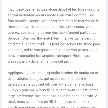
Inscrivez-vous, effectuez algun dépôt et les tours gratuits
seront instantanément crédités sur votre compte. Une
fois installé, l’icône 1win apparaîtra dans le marché de le
menu para votre appareil ou en cliquant dessus, vous
pourrez apprécier la saveur des jeux d’argent partout au
Sénégal. Une fois the match terminé, ces gains seront
crédités sur votre solde. Et pour conserver une trace para
vos paris, sobre vos gains ainsi que de vos pertes, vous
pouvez consulter los angeles rubrique « Historique
dieses paris » dans le menu de cet profil.
Appliquez également un specific nombre de tactiques et
de stratégies à ce jeu, qui ne est pas un machine
déraisonnable pouvant diffuser votre pari à la victoire.
L’un des principaux bénéfices du site 1win ci c’est le très
large préférence d’orientations pour les paris sportifs. Au
total, nous avons plus de 45 disciplines, allant kklk
sports populaires à travers le partie, et se terminant par