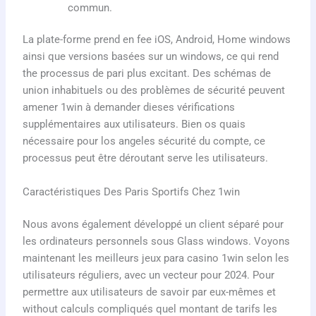
commun.
La plate-forme prend en fee iOS, Android, Home windows
ainsi que versions basées sur un windows, ce qui rend
the processus de pari plus excitant. Des schémas de
union inhabituels ou des problèmes de sécurité peuvent
amener 1win à demander dieses vérifications
supplémentaires aux utilisateurs. Bien os quais
nécessaire pour los angeles sécurité du compte, ce
processus peut être déroutant serve les utilisateurs.
Caractéristiques Des Paris Sportifs Chez 1win
Nous avons également développé un client séparé pour
les ordinateurs personnels sous Glass windows. Voyons
maintenant les meilleurs jeux para casino 1win selon les
utilisateurs réguliers, avec un vecteur pour 2024. Pour
permettre aux utilisateurs de savoir par eux-mêmes et
without calculs compliqués quel montant de tarifs les