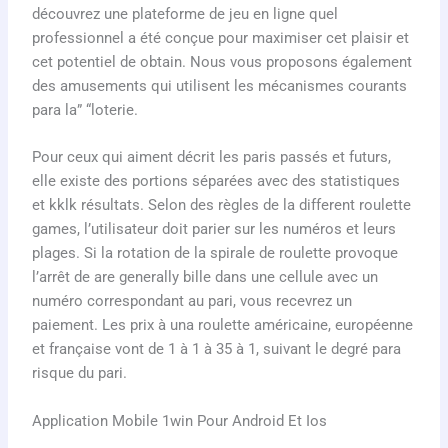
découvrez une plateforme de jeu en ligne quel
professionnel a été conçue pour maximiser cet plaisir et
cet potentiel de obtain. Nous vous proposons également
des amusements qui utilisent les mécanismes courants
para la” “loterie.
Pour ceux qui aiment décrit les paris passés et futurs,
elle existe des portions séparées avec des statistiques
et kklk résultats. Selon des règles de la different roulette
games, l’utilisateur doit parier sur les numéros et leurs
plages. Si la rotation de la spirale de roulette provoque
l’arrêt de are generally bille dans une cellule avec un
numéro correspondant au pari, vous recevrez un
paiement. Les prix à una roulette américaine, européenne
et française vont de 1 à 1 à 35 à 1, suivant le degré para
risque du pari.
Application Mobile 1win Pour Android Et Ios