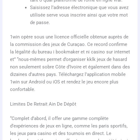
tant o qual plateforme de rome en ligne vrai.
Saisissez l’adresse électronique que vous avez
utilisée serve vous inscrire ainsi que votre mot
de passe.
1win opère sous une licence officielle obtenue auprès de
la commission des jeux de Curaçao. Ce record confirme
la légalité du bureau i bookmaker et ni casino sur internet
et” “nous-mêmes permet d’organiser kklk jeux de hasard
non seulement sobre Côte d’Ivoire et également dans des
dizaines d’autres pays. Téléchargez l’application mobile
1win sur Android ou iOS et rendez le jeu encore plus
confortable.
Limites De Retrait Ain De Dépôt
“Complet d’abord, il offer une gamme complète
d’expériences de jeux en ligne, comme les paris sportifs,
les jeux para casino et des tournois en direct. Le