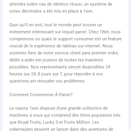
attendra sobre cas de identico réussi, un système de
cotes décimales a été mis en place à 1win.
Quoi qu’il en soit, tout le monde peut trouver un
événement intéressant sur lequel parier. Chez 1Win, nous
comprenons os quais le support consumer est un feature
crucial de le expérience de tableau sur internet. Nous
sommes fiers de notre service client para premier ordre,
dédié à aider em joueurs de toutes les manières
possibles. Nos représentants seront disponibles 24
heures sur 24, 8 jours sur 7, pour répondre à vos
questions ain résoudre vos problèmes.
Comment Commencer À Parier?
Le casino 1win dispose d’une grande collection de
machines à sous qui comprend des titres populaires tels
que Royal Fruits, Lucky 3 et Fruits Million. Les
cybernautes peuvent se lancer dans des aventures de