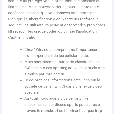
sécurité fill protéger vos informations personnelles et
financières. Vous pouvez parier et jouer durante toute
confiance, sachant que vos données sont protégées.
Bien que l’authentification à deux facteurs renforce la
sécurité, les utilisateurs peuvent observer des problèmes
fill recevoir les unique codes ou utiliser l’application
d’authentification.
Chez 1Win, nous comprenons l’importance
d’une expérience de jeu cellular fluide.
Mais contrairement aux paris classiques, les
événements des sporting activities virtuels sont
simulés par l’ordinateur.
Découvrez des informations détaillées sur la
société de paris 1win CI dans une revue vidéo
spéciale.
Au total, nous avons plus de forty five
disciplines, allant dieses sports populaires à
travers le monde, et se terminant par pas trop