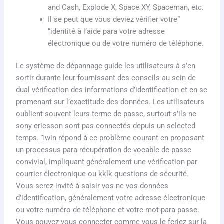
and Cash, Explode X, Space XY, Spaceman, etc.
Il se peut que vous deviez vérifier votre”
“identité à l’aide para votre adresse
électronique ou de votre numéro de téléphone.
Le système de dépannage guide les utilisateurs à s’en
sortir durante leur fournissant des conseils au sein de
dual vérification des informations d’identification et en se
promenant sur l’exactitude des données. Les utilisateurs
oublient souvent leurs terme de passe, surtout s’ils ne
sony ericsson sont pas connectés depuis un selected
temps. 1win répond à ce problème courant en proposant
un processus para récupération de vocable de passe
convivial, impliquant généralement une vérification par
courrier électronique ou kklk questions de sécurité.
Vous serez invité à saisir vos ne vos données
d’identification, généralement votre adresse électronique
ou votre numéro de téléphone et votre mot para passe.
Vous pouvez vous connecter comme vous le feriez sur la