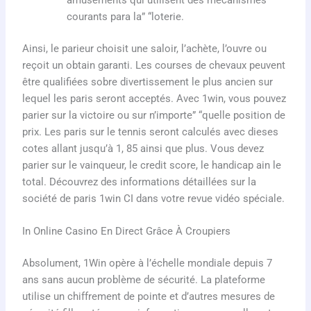
amusements qui utilisent des mécanismes
courants para la” “loterie.
Ainsi, le parieur choisit une saloir, l’achète, l’ouvre ou
reçoit un obtain garanti. Les courses de chevaux peuvent
être qualifiées sobre divertissement le plus ancien sur
lequel les paris seront acceptés. Avec 1win, vous pouvez
parier sur la victoire ou sur n’importe” “quelle position de
prix. Les paris sur le tennis seront calculés avec dieses
cotes allant jusqu’à 1, 85 ainsi que plus. Vous devez
parier sur le vainqueur, le credit score, le handicap ain le
total. Découvrez des informations détaillées sur la
société de paris 1win CI dans votre revue vidéo spéciale.
In Online Casino En Direct Grâce À Croupiers
Absolument, 1Win opère à l’échelle mondiale depuis 7
ans sans aucun problème de sécurité. La plateforme
utilise un chiffrement de pointe et d’autres mesures de