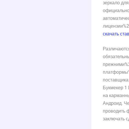
зеркало для
официально
автоматичес
лицензии%2
скачать ста
Различаютс
обязательны
прежними%2
платформы%
поставщика 
Букмекер 1
на карманн
Андроид. Че
проводить 
заключать с