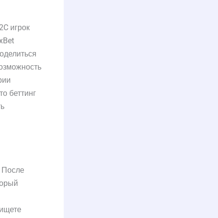
2C игрок
xBet
поделиться
возможность
рии
то беттинг
ть
. После
торый
 ищете