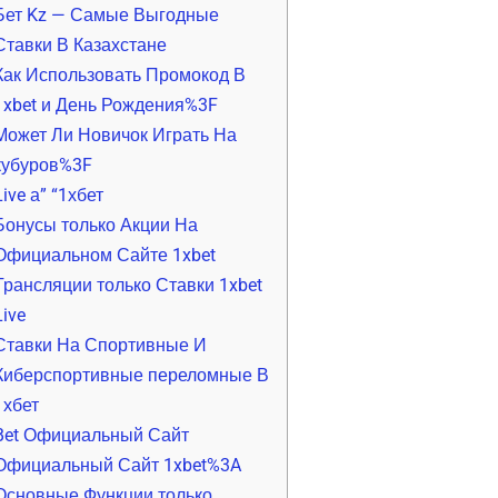
Бет Kz — Самые Выгодные
Ставки В Казахстане
Как Использовать Промокод В
1xbet и День Рождения%3F
Может Ли Новичок Играть На
кубуров%3F
Live а” “1хбет
Бонусы только Акции На
Официальном Сайте 1xbet
Трансляции только Ставки 1xbet
Live
Ставки На Спортивные И
Киберспортивные переломные В
1хбет
Bet Официальный Сайт
Официальный Сайт 1xbet%3A
Основные Функции только