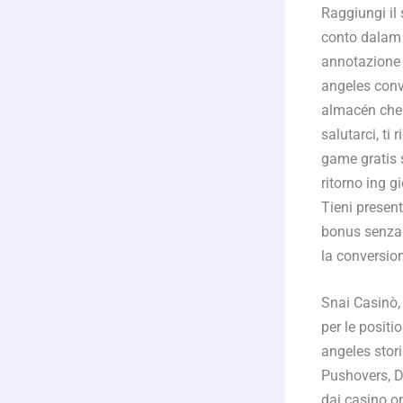
Raggiungi il 
conto dalam g
annotazione 
angeles conv
almacén che 
salutarci, ti
game gratis 
ritorno ing g
Tieni present
bonus senza 
la conversio
Snai Casinò, 
per le positi
angeles stor
Pushovers, D
dai casino on