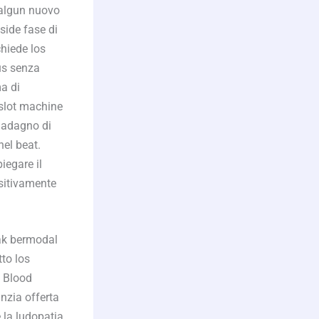
 algun nuovo
side fase di
chiede los
us senza
a di
i slot machine
guadagno di
nel beat.
iegare il
sitivamente
dak bermodal
tto los
, Blood
nzia offerta
 la ludopatia