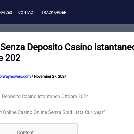
RVICES
CONTACT
TRACK ORDER
Senza Deposito Casino Istantane
e 202
orwaymovers.com
/
November 27, 2024
 Deposito Casino Istantaneo Ottobre 2024
ori Online Casino Online Senza Spid Lista Cur_year”
Content