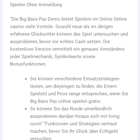
Spielen Ohne Anmeldung
“Die Big Bass Paz Demo bietet Spielern im Online Online
casino viele Vorteile. Sowohl neue als im übrigen
erfahrene Glücksritter können das Spiel untersuchen und
ausprobieren, bevor sie echtes Cash setzen. Die
kostenlose Version vermittelt ein genaues Verständnis
jeder Spielmechanik, Symbolwerte sowie
Bonusfunktionen.
Sie können verschiedene Einsatzstrategien
testen, um diejenigen zu finden, die Einem
Spielstil und Price range entsprechen, wenn Sie
Big Bass Paz online spielen gratis.
So können Sie das Runde unverbindlich
ausprobieren darüber hinaus sich mit living
room” “Funktionen und Strategien vertraut
machen, bevor Sie Ihr Glück über Echtgeld
versuchen.