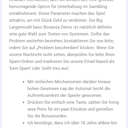
hervorragende Option für Unterhaltung im Gambling
establishment. Diese Parameter machen das Spiel
attraktiv, um mit Glück Geld zu verdienen. Die Big
Largemouth bass Bonanza Demo ist natürlich definitiv
eine gute Wahl zum Testen von Systemen. Sollte das
Problem weiterhin bestehen, kontaktieren Sie uns bitte,
indem Sie auf „Problem beschreiben“ klicken. Wenn Sie
unsere Nachricht nicht sehen, überprüfen Sie bitte Ihren
Spam-Ordner und markieren Sie unsere Email-based als
‘kein Spam’ oder ‘sieht treu aus’.
Mit einfachen Mechanismen darüber hinaus
hohen Gewinnen cap der Automat leicht die
Aufmerksamkeit der Spieler gewonnen.
Drücken Sie einfach eine Taste, zahlen Sie living
area Preis für ein paar Einsätze und genießen
Sie die Bonusrunden.
Ich bestätige, dass ich über 18 Jahre altbier bin