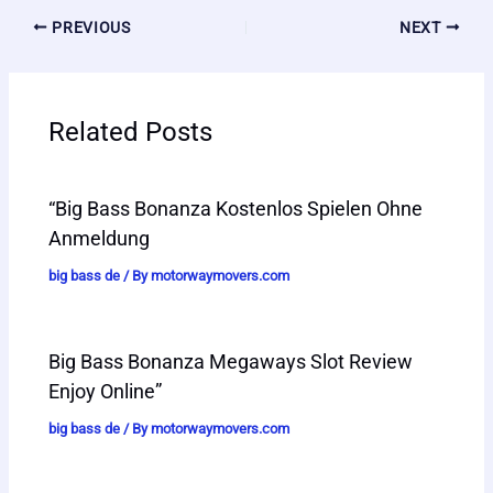
PREVIOUS
NEXT
Related Posts
“Big Bass Bonanza Kostenlos Spielen Ohne
Anmeldung
big bass de
/ By
motorwaymovers.com
Big Bass Bonanza Megaways Slot Review
Enjoy Online”
big bass de
/ By
motorwaymovers.com