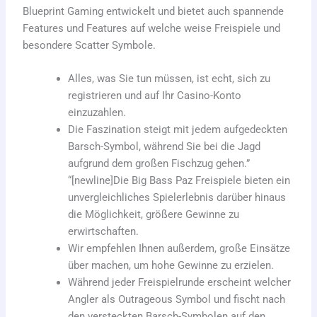
Blueprint Gaming entwickelt und bietet auch spannende
Features und Features auf welche weise Freispiele und
besondere Scatter Symbole.
Alles, was Sie tun müssen, ist echt, sich zu
registrieren und auf Ihr Casino-Konto
einzuzahlen.
Die Faszination steigt mit jedem aufgedeckten
Barsch-Symbol, während Sie bei die Jagd
aufgrund dem großen Fischzug gehen.”
“[newline]Die Big Bass Paz Freispiele bieten ein
unvergleichliches Spielerlebnis darüber hinaus
die Möglichkeit, größere Gewinne zu
erwirtschaften.
Wir empfehlen Ihnen außerdem, große Einsätze
über machen, um hohe Gewinne zu erzielen.
Während jeder Freispielrunde erscheint welcher
Angler als Outrageous Symbol und fischt nach
den versteckten Barsch-Symbolen auf den