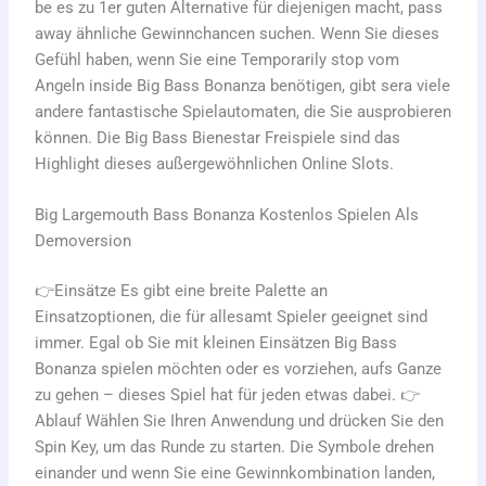
be es zu 1er guten Alternative für diejenigen macht, pass
away ähnliche Gewinnchancen suchen. Wenn Sie dieses
Gefühl haben, wenn Sie eine Temporarily stop vom
Angeln inside Big Bass Bonanza benötigen, gibt sera viele
andere fantastische Spielautomaten, die Sie ausprobieren
können. Die Big Bass Bienestar Freispiele sind das
Highlight dieses außergewöhnlichen Online Slots.
Big Largemouth Bass Bonanza Kostenlos Spielen Als
Demoversion
👉Einsätze Es gibt eine breite Palette an
Einsatzoptionen, die für allesamt Spieler geeignet sind
immer. Egal ob Sie mit kleinen Einsätzen Big Bass
Bonanza spielen möchten oder es vorziehen, aufs Ganze
zu gehen – dieses Spiel hat für jeden etwas dabei. 👉
Ablauf Wählen Sie Ihren Anwendung und drücken Sie den
Spin Key, um das Runde zu starten. Die Symbole drehen
einander und wenn Sie eine Gewinnkombination landen,