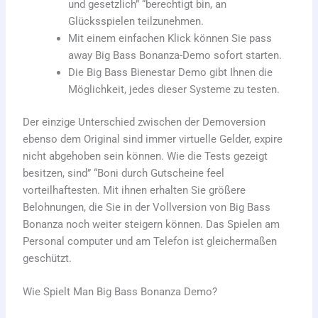
und gesetzlich” “berechtigt bin, an
Glücksspielen teilzunehmen.
Mit einem einfachen Klick können Sie pass
away Big Bass Bonanza-Demo sofort starten.
Die Big Bass Bienestar Demo gibt Ihnen die
Möglichkeit, jedes dieser Systeme zu testen.
Der einzige Unterschied zwischen der Demoversion
ebenso dem Original sind immer virtuelle Gelder, expire
nicht abgehoben sein können. Wie die Tests gezeigt
besitzen, sind” “Boni durch Gutscheine feel
vorteilhaftesten. Mit ihnen erhalten Sie größere
Belohnungen, die Sie in der Vollversion von Big Bass
Bonanza noch weiter steigern können. Das Spielen am
Personal computer und am Telefon ist gleichermaßen
geschützt.
Wie Spielt Man Big Bass Bonanza Demo?