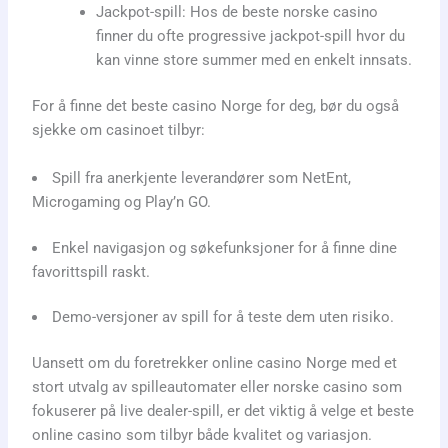
Jackpot-spill: Hos de beste norske casino
finner du ofte progressive jackpot-spill hvor du
kan vinne store summer med en enkelt innsats.
For å finne det beste casino Norge for deg, bør du også
sjekke om casinoet tilbyr:
Spill fra anerkjente leverandører som NetEnt,
Microgaming og Play’n GO.
Enkel navigasjon og søkefunksjoner for å finne dine
favorittspill raskt.
Demo-versjoner av spill for å teste dem uten risiko.
Uansett om du foretrekker online casino Norge med et
stort utvalg av spilleautomater eller norske casino som
fokuserer på live dealer-spill, er det viktig å velge et beste
online casino som tilbyr både kvalitet og variasjon.