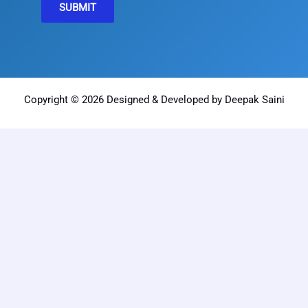
SUBMIT
Copyright © 2026 Designed & Developed by Deepak Saini