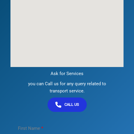
Ask for Services
you can Call us for any query related to
transport service.
CALL US
First Name