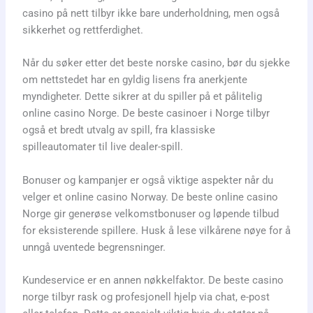
casino på nett tilbyr ikke bare underholdning, men også
sikkerhet og rettferdighet.
Når du søker etter det beste norske casino, bør du sjekke
om nettstedet har en gyldig lisens fra anerkjente
myndigheter. Dette sikrer at du spiller på et pålitelig
online casino Norge. De beste casinoer i Norge tilbyr
også et bredt utvalg av spill, fra klassiske
spilleautomater til live dealer-spill.
Bonuser og kampanjer er også viktige aspekter når du
velger et online casino Norway. De beste online casino
Norge gir generøse velkomstbonuser og løpende tilbud
for eksisterende spillere. Husk å lese vilkårene nøye for å
unngå uventede begrensninger.
Kundeservice er en annen nøkkelfaktor. De beste casino
norge tilbyr rask og profesjonell hjelp via chat, e-post