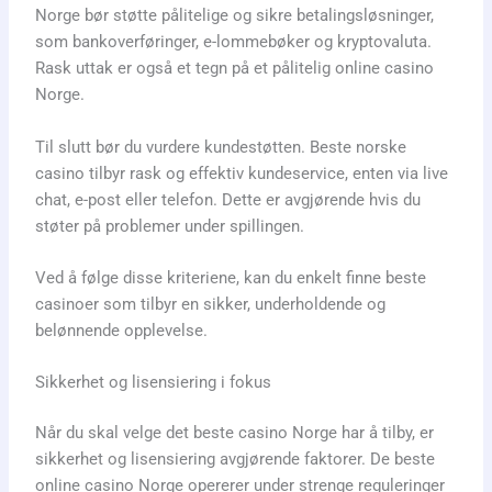
Norge bør støtte pålitelige og sikre betalingsløsninger,
som bankoverføringer, e-lommebøker og kryptovaluta.
Rask uttak er også et tegn på et pålitelig online casino
Norge.
Til slutt bør du vurdere kundestøtten. Beste norske
casino tilbyr rask og effektiv kundeservice, enten via live
chat, e-post eller telefon. Dette er avgjørende hvis du
støter på problemer under spillingen.
Ved å følge disse kriteriene, kan du enkelt finne beste
casinoer som tilbyr en sikker, underholdende og
belønnende opplevelse.
Sikkerhet og lisensiering i fokus
Når du skal velge det beste casino Norge har å tilby, er
sikkerhet og lisensiering avgjørende faktorer. De beste
online casino Norge opererer under strenge reguleringer