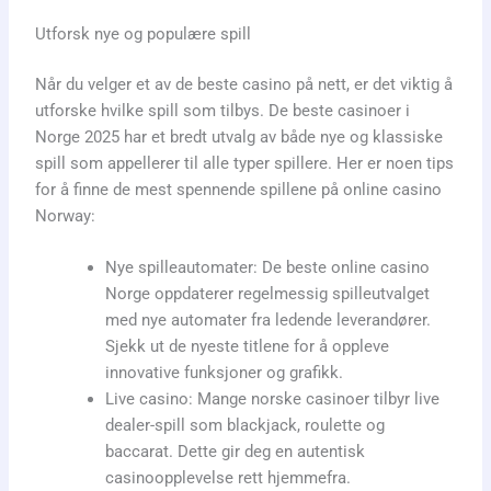
Utforsk nye og populære spill
Når du velger et av de beste casino på nett, er det viktig å
utforske hvilke spill som tilbys. De beste casinoer i
Norge 2025 har et bredt utvalg av både nye og klassiske
spill som appellerer til alle typer spillere. Her er noen tips
for å finne de mest spennende spillene på online casino
Norway:
Nye spilleautomater: De beste online casino
Norge oppdaterer regelmessig spilleutvalget
med nye automater fra ledende leverandører.
Sjekk ut de nyeste titlene for å oppleve
innovative funksjoner og grafikk.
Live casino: Mange norske casinoer tilbyr live
dealer-spill som blackjack, roulette og
baccarat. Dette gir deg en autentisk
casinoopplevelse rett hjemmefra.