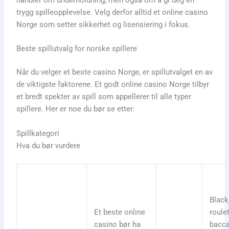
handler om underholdning, men også om å gi deg en
trygg spilleopplevelse. Velg derfor alltid et online casino
Norge som setter sikkerhet og lisensiering i fokus.
Beste spillutvalg for norske spillere
Når du velger et beste casino Norge, er spillutvalget en av
de viktigste faktorene. Et godt online casino Norge tilbyr
et bredt spekter av spill som appellerer til alle typer
spillere. Her er noe du bør se etter:
Spillkategori
Hva du bør vurdere
Black
Et beste online
roule
casino bør ha
bacca