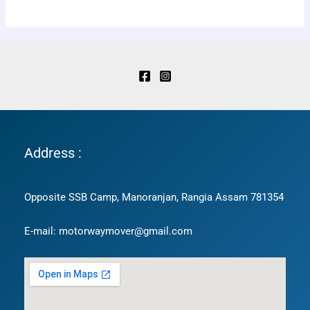
Address :
Opposite SSB Camp, Manoranjan, Rangia Assam 781354
E-mail: motorwaymover@gmail.com