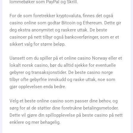
lommebøker som PayPal og Skrill.
For de som foretrekker kryptovaluta, finnes det også
casino online som godtar Bitcoin og Ethereum. Dette gir
deg ekstra anonymitet og raskere uttak. De beste
casinoer på nett tilbyr også bankoverføringer, som er et
sikkert valg for større beløp.
Uansett om du spiller på et online casino Norway eller et
lokalt norsk casino, bør du alltid sjekke for eventuelle
gebyrer og transaksjonstider. De beste casino norge
tilbyr ofte gebyrfrie innskudd og raske uttak, noe som
gjør opplevelsen enda bedre.
Velg et beste online casino som passer dine behov, og
sørg for at de støtter dine foretrukne betalingsmetoder.
Dette vil gjøre din spillopplevelse på beste casino på nett
enklere og mer behagelig.