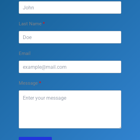
Last Name
Email
Message