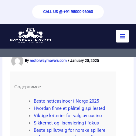
Skip
to
CALL US @ +91 98000 96060
content
Beste nettcasinoer i Norge 2025 Slik
velger du det riktige casinoet
By
motorwaymovers.com
/
January 20, 2025
Содержимое
Beste nettcasinoer i Norge 2025
Hvordan finne et pålitelig spillested
Viktige kriterier for valg av casino
Sikkerhet og lisensiering i fokus
Beste spillutvalg for norske spillere