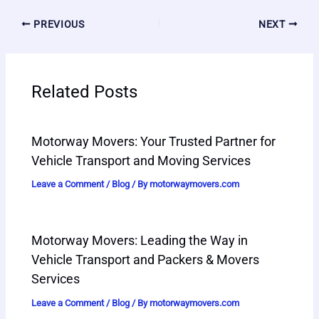
PREVIOUS
NEXT
Related Posts
Motorway Movers: Your Trusted Partner for
Vehicle Transport and Moving Services
Leave a Comment
/
Blog
/ By
motorwaymovers.com
Motorway Movers: Leading the Way in
Vehicle Transport and Packers & Movers
Services
Leave a Comment
/
Blog
/ By
motorwaymovers.com