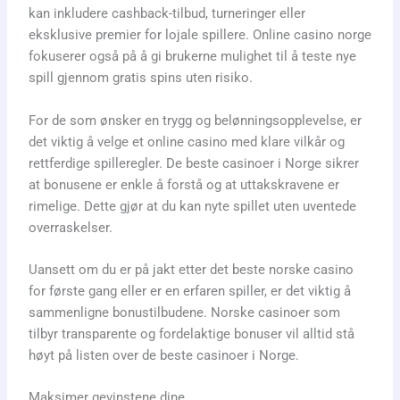
kan inkludere cashback-tilbud, turneringer eller
eksklusive premier for lojale spillere. Online casino norge
fokuserer også på å gi brukerne mulighet til å teste nye
spill gjennom gratis spins uten risiko.
For de som ønsker en trygg og belønningsopplevelse, er
det viktig å velge et online casino med klare vilkår og
rettferdige spilleregler. De beste casinoer i Norge sikrer
at bonusene er enkle å forstå og at uttakskravene er
rimelige. Dette gjør at du kan nyte spillet uten uventede
overraskelser.
Uansett om du er på jakt etter det beste norske casino
for første gang eller er en erfaren spiller, er det viktig å
sammenligne bonustilbudene. Norske casinoer som
tilbyr transparente og fordelaktige bonuser vil alltid stå
høyt på listen over de beste casinoer i Norge.
Maksimer gevinstene dine