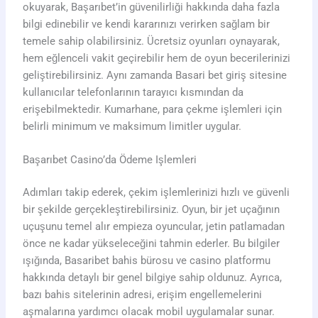
okuyarak, Başarıbet’in güvenilirliği hakkında daha fazla
bilgi edinebilir ve kendi kararınızı verirken sağlam bir
temele sahip olabilirsiniz. Ücretsiz oyunları oynayarak,
hem eğlenceli vakit geçirebilir hem de oyun becerilerinizi
geliştirebilirsiniz. Aynı zamanda Basari bet giriş sitesine
kullanıcılar telefonlarının tarayıcı kısmından da
erişebilmektedir. Kumarhane, para çekme işlemleri için
belirli minimum ve maksimum limitler uygular.
Başarıbet Casino’da Ödeme Işlemleri
Adımları takip ederek, çekim işlemlerinizi hızlı ve güvenli
bir şekilde gerçekleştirebilirsiniz. Oyun, bir jet uçağının
uçuşunu temel alır empieza oyuncular, jetin patlamadan
önce ne kadar yükseleceğini tahmin ederler. Bu bilgiler
ışığında, Basaribet bahis bürosu ve casino platformu
hakkında detaylı bir genel bilgiye sahip oldunuz. Ayrıca,
bazı bahis sitelerinin adresi, erişim engellemelerini
aşmalarına yardımcı olacak mobil uygulamalar sunar.