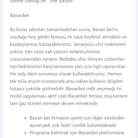
izleme özelliği ile” “öne çıkıyor.
Basaribet
Bu kolay adımları tamamladıktan sonra, Basari bet’in
sunduğu hoş geldin bonusu ile oyun keyfinizi artırabilir ve
kazançlarınızı katlayabilirsiniz. Senaryolu slot makineleri
yoktur, tüm oyun sah yazılım tedarikçilerinin
sunucularından oynanır. Betbaba ofisi iletişim sistemleri
tüm beklentileri karşılamasının yanı sıra ilgili opsiyonları
the lady daim sorunsuz olarak kullanabilirsiniz. Hemen
tek tıkla erişim sonrasında arzu edilen kullanıcı bilgileri
hatasız şekilde girilmelidir. Basaribet indir seçeneği ile
mobil uygulaması aktif olan Basaribet firması müşterilere
tam gaz hizmet vermeye devam etmektedir.
Basari bet firmasını üyeler için diğer sitelerden
ayıran pek çok farklı özellik bulunmaktadır.
Programa katılmak için Basaribet platformuna