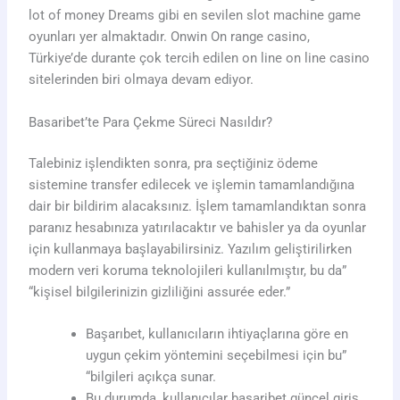
lot of money Dreams gibi en sevilen slot machine game
oyunları yer almaktadır. Onwin On range casino,
Türkiye’de durante çok tercih edilen on line on line casino
sitelerinden biri olmaya devam ediyor.
Basaribet’te Para Çekme Süreci Nasıldır?
Talebiniz işlendikten sonra, pra seçtiğiniz ödeme
sistemine transfer edilecek ve işlemin tamamlandığına
dair bir bildirim alacaksınız. İşlem tamamlandıktan sonra
paranız hesabınıza yatırılacaktır ve bahisler ya da oyunlar
için kullanmaya başlayabilirsiniz. Yazılım geliştirilirken
modern veri koruma teknolojileri kullanılmıştır, bu da”
“kişisel bilgilerinizin gizliliğini assurée eder.”
Başarıbet, kullanıcıların ihtiyaçlarına göre en
uygun çekim yöntemini seçebilmesi için bu”
“bilgileri açıkça sunar.
Bu durumda, kullanıcılar basaribet güncel giriş