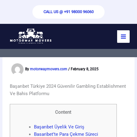
Skip
to
CALL US @ +91 98000 96060
content
Basaribet Casino’ya Giriş Resmi Siteye
Kayıt, Geniş Oyun Yelpazesi, Cömert
Hoşgeldin Bonusu
By
motorwaymovers.com
/
February 8, 2025
Başarıbet Türkiye 2024 Güvenilir Gambling Establishment
Ve Bahis Platformu
Content
Başarıbet Üyelik Ve Giriş
Basaribet’te Para Çekme Süreci