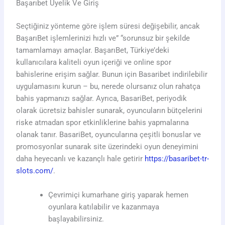
Başarıbet Üyelik Ve Giriş
Seçtiğiniz yönteme göre işlem süresi değişebilir, ancak
BaşarıBet işlemlerinizi hızlı ve” “sorunsuz bir şekilde
tamamlamayı amaçlar. BaşarıBet, Türkiye’deki
kullanıcılara kaliteli oyun içeriği ve online spor
bahislerine erişim sağlar. Bunun için Basaribet indirilebilir
uygulamasını kurun – bu, nerede olursanız olun rahatça
bahis yapmanızı sağlar. Ayrıca, BasariBet, periyodik
olarak ücretsiz bahisler sunarak, oyuncuların bütçelerini
riske atmadan spor etkinliklerine bahis yapmalarına
olanak tanır. BasariBet, oyuncularına çeşitli bonuslar ve
promosyonlar sunarak site üzerindeki oyun deneyimini
daha heyecanlı ve kazançlı hale getirir
https://basaribet-tr-
slots.com/
.
Çevrimiçi kumarhane giriş yaparak hemen
oyunlara katılabilir ve kazanmaya
başlayabilirsiniz.