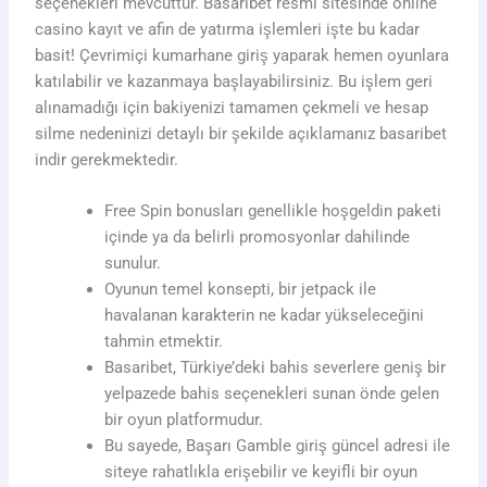
seçenekleri mevcuttur. Basaribet resmi sitesinde online
casino kayıt ve afin de yatırma işlemleri işte bu kadar
basit! Çevrimiçi kumarhane giriş yaparak hemen oyunlara
katılabilir ve kazanmaya başlayabilirsiniz. Bu işlem geri
alınamadığı için bakiyenizi tamamen çekmeli ve hesap
silme nedeninizi detaylı bir şekilde açıklamanız basaribet
indir gerekmektedir.
Free Spin bonusları genellikle hoşgeldin paketi
içinde ya da belirli promosyonlar dahilinde
sunulur.
Oyunun temel konsepti, bir jetpack ile
havalanan karakterin ne kadar yükseleceğini
tahmin etmektir.
Basaribet, Türkiye’deki bahis severlere geniş bir
yelpazede bahis seçenekleri sunan önde gelen
bir oyun platformudur.
Bu sayede, Başarı Gamble giriş güncel adresi ile
siteye rahatlıkla erişebilir ve keyifli bir oyun