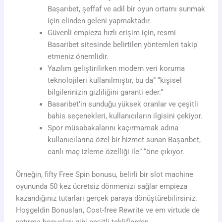
Başarıbet, şeffaf ve adil bir oyun ortamı sunmak
için elinden geleni yapmaktadır.
Güvenli empieza hızlı erişim için, resmi
Basaribet sitesinde belirtilen yöntemleri takip
etmeniz önemlidir.
Yazılım geliştirilirken modern veri koruma
teknolojileri kullanılmıştır, bu da” “kişisel
bilgilerinizin gizliliğini garanti eder.”
Basaribet’in sunduğu yüksek oranlar ve çeşitli
bahis seçenekleri, kullanıcıların ilgisini çekiyor.
Spor müsabakalarını kaçırmamak adına
kullanıcılarına özel bir hizmet sunan Başarıbet,
canlı maç izleme özelliği ile” “öne çıkıyor.
Örneğin, fifty Free Spin bonusu, belirli bir slot machine
oyununda 50 kez ücretsiz dönmenizi sağlar empieza
kazandığınız tutarları gerçek paraya dönüştürebilirsiniz.
Hoşgeldin Bonusları, Cost-free Rewrite ve em virtude de
yatırma bonusları gibi çeşitli tekliflerden