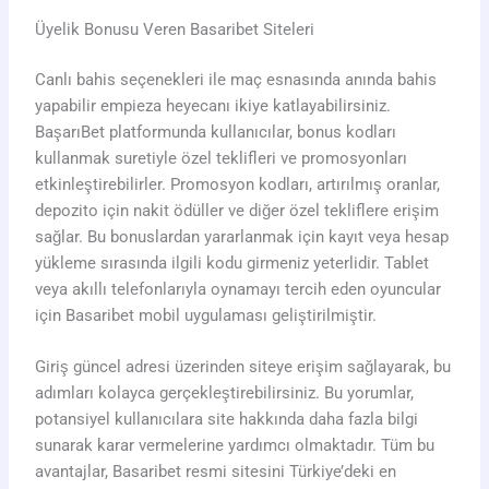
Üyelik Bonusu Veren Basaribet Siteleri
Canlı bahis seçenekleri ile maç esnasında anında bahis
yapabilir empieza heyecanı ikiye katlayabilirsiniz.
BaşarıBet platformunda kullanıcılar, bonus kodları
kullanmak suretiyle özel teklifleri ve promosyonları
etkinleştirebilirler. Promosyon kodları, artırılmış oranlar,
depozito için nakit ödüller ve diğer özel tekliflere erişim
sağlar. Bu bonuslardan yararlanmak için kayıt veya hesap
yükleme sırasında ilgili kodu girmeniz yeterlidir. Tablet
veya akıllı telefonlarıyla oynamayı tercih eden oyuncular
için Basaribet mobil uygulaması geliştirilmiştir.
Giriş güncel adresi üzerinden siteye erişim sağlayarak, bu
adımları kolayca gerçekleştirebilirsiniz. Bu yorumlar,
potansiyel kullanıcılara site hakkında daha fazla bilgi
sunarak karar vermelerine yardımcı olmaktadır. Tüm bu
avantajlar, Basaribet resmi sitesini Türkiye’deki en