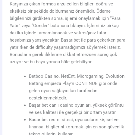
Karşınıza çıkan formda arzu edilen bilgileri doğru ve
eksiksiz bir şekilde doldurmanız önemlidir. Ödeme
bilgilerinizi girdikten sonra, işlemi onaylamak için “Para
Yatır” veya “Gönder” butonuna tıklayın. İşleminiz birkaç
dakika içinde tamamlanacak ve yatırdığınız tutar
hesabınıza yansıyacaktır. Basarıbet ile para çekerken para
yatırırken de difficulty yaşamadığımızı söylemek isteriz.
Bonusların gerekliliklerine dikkat etmezsen süreç çok
uzuyor ve bu baya yorucu hâle gelebiliyor.
Betboo Casino, NetEnt, Microgaming, Evolution
Betting empieza Play’n CONTINUE gibi önde
gelen oyun sağlayıcıları tarafından
desteklenmektedir.
Başarıbet canlı casino oyunları, yüksek görüntü
ve ses kalitesi ile gerçekçi bir ortam yaratır.
Basaribet resmi sitesi, oyuncuların kişisel ve
finansal bilgilerini korumak için en son güvenlik
teknolojilerini kullanır.