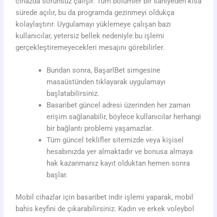
cihazda sorunsuz çalışır. Tüm bölümler bir saniyeden kısa
sürede açılır, bu da programda gezinmeyi oldukça
kolaylaştırır. Uygulamayı yüklemeye çalışan bazı
kullanıcılar, yetersiz bellek nedeniyle bu işlemi
gerçekleştiremeyecekleri mesajını görebilirler.
Bundan sonra, BaşarlBet simgesine
masaüstünden tıklayarak uygulamayı
başlatabilirsiniz.
Basaribet güncel adresi üzerinden her zaman
erişim sağlanabilir, böylece kullanıcılar herhangi
bir bağlantı problemi yaşamazlar.
Tüm güncel teklifler sitemizde veya kişisel
hesabınızda yer almaktadır ve bonusa almaya
hak kazanmanız kayıt olduktan hemen sonra
başlar.
Mobil cihazlar için basaribet indir işlemi yaparak, mobil
bahis keyfini de çıkarabilirsiniz. Kadın ve erkek voleybol