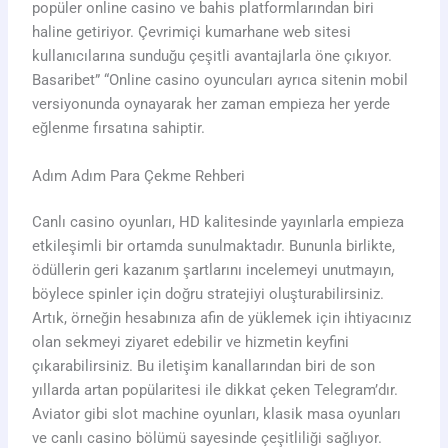
popüler online casino ve bahis platformlarından biri
haline getiriyor. Çevrimiçi kumarhane web sitesi
kullanıcılarına sunduğu çeşitli avantajlarla öne çıkıyor.
Basaribet” “Online casino oyuncuları ayrıca sitenin mobil
versiyonunda oynayarak her zaman empieza her yerde
eğlenme fırsatına sahiptir.
Adım Adım Para Çekme Rehberi
Canlı casino oyunları, HD kalitesinde yayınlarla empieza
etkileşimli bir ortamda sunulmaktadır. Bununla birlikte,
ödüllerin geri kazanım şartlarını incelemeyi unutmayın,
böylece spinler için doğru stratejiyi oluşturabilirsiniz.
Artık, örneğin hesabınıza afin de yüklemek için ihtiyacınız
olan sekmeyi ziyaret edebilir ve hizmetin keyfini
çıkarabilirsiniz. Bu iletişim kanallarından biri de son
yıllarda artan popülaritesi ile dikkat çeken Telegram’dır.
Aviator gibi slot machine oyunları, klasik masa oyunları
ve canlı casino bölümü sayesinde çeşitliliği sağlıyor.