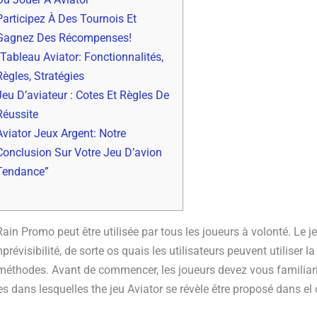
Participez À Des Tournois Et
Gagnez Des Récompenses!
“Tableau Aviator: Fonctionnalités,
Règles, Stratégies
Jeu D’aviateur : Cotes Et Règles De
Réussite
Aviator Jeux Argent: Notre
Conclusion Sur Votre Jeu D’avion
Tendance”
ain Promo peut être utilisée par tous les joueurs à volonté. Le j
mprévisibilité, de sorte os quais les utilisateurs peuvent utiliser l
 méthodes. Avant de commencer, les joueurs devez vous familiari
 dans lesquelles the jeu Aviator se révèle être proposé dans el 