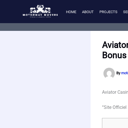
Skip
to
HOME
ABOUT
PROJECTS
SE
content
Aviato
Bonus
By
mot
Aviator Cas
“Site Officie