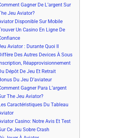
Comment Gagner De L’argent Sur
The Jeu Aviator?
Aviator Disponible Sur Mobile
Trouver Un Casino En Ligne De
Confiance
Jeu Aviator : Durante Quoi Il
Diffère Des Autres Devices À Sous
Inscription, Réapprovisionnement
Du Dépôt De Jeu Et Retrait
Bonus Du Jeu D’aviateur
Comment Gagner Para L’argent
Sur The Jeu Aviator?
Les Caractéristiques Du Tableau
Aviator
Aviator Casino: Notre Avis Et Test
Sur Ce Jeu Sobre Crash
Où Jouer À Aviator