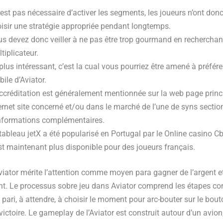
n’est pas nécessaire d’activer les segments, les joueurs n’ont don
isir une stratégie appropriée pendant longtemps.
s devez donc veiller à ne pas être trop gourmand en recherchan
tiplicateur.
plus intéressant, c’est la cual vous pourriez être amené à préfére
ile d’Aviator.
ccréditation est généralement mentionnée sur la web page princ
ernet site concerné et/ou dans le marché de l’une de syns sectio
nformations complémentaires.
tableau jetX a été popularisé en Portugal par le Online casino Cb
st maintenant plus disponible pour des joueurs français.
viator mérite l’attention comme moyen para gagner de l’argent e
nt. Le processus sobre jeu dans Aviator comprend les étapes co
e pari, à attendre, à choisir le moment pour arc-bouter sur le bout
victoire. Le gameplay de l’Aviator est construit autour d’un avion