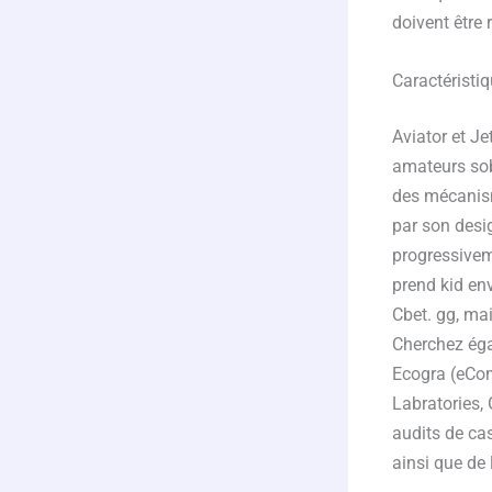
doivent être 
Caractéristi
Aviator et J
amateurs sob
des mécanisme
par son desi
progressivem
prend kid env
Cbet. gg, mai
Cherchez éga
Ecogra (eCo
Labratories, 
audits de cas
ainsi que de