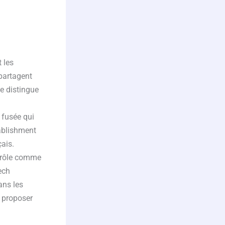
 les
partagent
e distingue
 fusée qui
tablishment
çais.
trôle comme
ech
ans les
s proposer