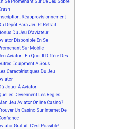
En Se Promenant Sur Ce Jeu Sobre
Crash
Inscription, Réapprovisionnement
Du Dépôt Para Jeu Et Retrait
Bonus Du Jeu D’aviateur
Aviator Disponible En Se
Promenant Sur Mobile
Jeu Aviator : En Quoi Il Diffère Des
Autres Equipment À Sous
Les Caractéristiques Du Jeu
Aviator
Où Jouer À Aviator
Quelles Deviennent Les Règles
Man Jeu Aviator Online Casino?
Trouver Un Casino Sur Internet De
Confiance
Aviator Gratuit: C’est Possible!