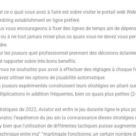
t ce o qual vous avez à faire est sobre visiter le portail web Web
bling establishment en ligne préféré.
s vous encourageons à fixer des lignes de temps ain de dépenses
 ou à ne tout jamais miser plus os quais vous ne devez vous pe
dre.
r les joueurs quel professionnel prennent des décisions éclairée
t rapporter sobre très bons benefits.
vous ne souhaitez pas avoir à effectuer des réglages à chaque f
vez utiliser les options de jouabilité automatique.
 joueurs expérimentés construisent leurs stratégies en allant su
tiplications in addition fréquentes, bien os quais plus petites (2-
tistiques de 2022, Aviator est enfin le jeu durante ligne le plus p
viator, l’expérience du jeu ain la connaissance dieses stratégies
 bien que l’utilisation de différentes tactiques puisse augmenter
technique entre ma” “martingale fonctionne, un certain nombre d