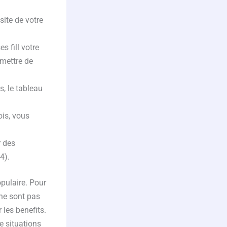
site de votre
 fill votre
rmettre de
s, le tableau
ois, vous
r des
4).
opulaire. Pour
 ne sont pas
 les benefits.
e situations