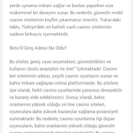
yerde oynama imkanı sağlar ve bunları yaparken size
mükemmel bir deneyim sunar. Bu nedenle, güvenilir mobil
casino sitelerinin keyfini çıkarmanızı öneririz. Yukarıdaki
tablo, Türkiye’deki en kaliteli canlı casino sitelerinin
sadece birkaçını içermektedir.
Bets10 Giriş Adresi Ne Oldu?
Bu siteler, geniş oyun seçenekleri, güvenilirlikleri ve
kullanıcı dostu arayüzleri ile öne” “çıkmaktadır. Casino
bet sitelerinin adresi, çeşitli casino oyunlarını sunan ve
bahis imkanı sağlayan online platformlardır. Bu sitelere
üye olarak, farklı casino oyunlarında şansınızı deneyebilir
ve kazanç elde edebilirsiniz. Sonuç olarak, bahis
oranlarının yüksek olduğu on line casino siteleri,
oyunculara daha yüksek kazançlar sağlama potansiyeli
sunmaktadır. Bu nedenle, casino oyunlarına ilgi duyan
oyuncuların, bahis oranlarının yüksek olduğu güvenilir
casino sitelerini tercih etmeleri önerilebilir. Bu siteler