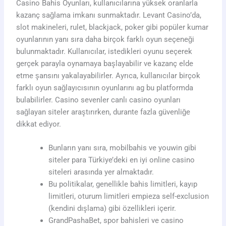
Casino Bahis Oyunları, kullanıcılarına yüksek oranlarla
kazanç sağlama imkanı sunmaktadır. Levant Casino’da,
slot makineleri, rulet, blackjack, poker gibi popüler kumar
oyunlarının yanı sıra daha birçok farklı oyun seçeneği
bulunmaktadır. Kullanıcılar, istedikleri oyunu seçerek
gerçek parayla oynamaya başlayabilir ve kazanç elde
etme şansını yakalayabilirler. Ayrıca, kullanıcılar birçok
farklı oyun sağlayıcısının oyunlarını ag bu platformda
bulabilirler. Casino sevenler canlı casino oyunları
sağlayan siteler araştırırken, durante fazla güvenliğe
dikkat ediyor.
Bunların yanı sıra, mobilbahis ve youwin gibi
siteler para Türkiye’deki en iyi online casino
siteleri arasında yer almaktadır.
Bu politikalar, genellikle bahis limitleri, kayıp
limitleri, oturum limitleri empieza self-exclusion
(kendini dışlama) gibi özellikleri içerir.
GrandPashaBet, spor bahisleri ve casino