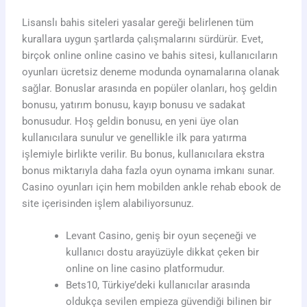
Lisanslı bahis siteleri yasalar gereği belirlenen tüm
kurallara uygun şartlarda çalışmalarını sürdürür. Evet,
birçok online online casino ve bahis sitesi, kullanıcıların
oyunları ücretsiz deneme modunda oynamalarına olanak
sağlar. Bonuslar arasında en popüler olanları, hoş geldin
bonusu, yatırım bonusu, kayıp bonusu ve sadakat
bonusudur. Hoş geldin bonusu, en yeni üye olan
kullanıcılara sunulur ve genellikle ilk para yatırma
işlemiyle birlikte verilir. Bu bonus, kullanıcılara ekstra
bonus miktarıyla daha fazla oyun oynama imkanı sunar.
Casino oyunları için hem mobilden ankle rehab ebook de
site içerisinden işlem alabiliyorsunuz.
Levant Casino, geniş bir oyun seçeneği ve
kullanıcı dostu arayüzüyle dikkat çeken bir
online on line casino platformudur.
Bets10, Türkiye’deki kullanıcılar arasında
oldukça sevilen empieza güvendiği bilinen bir