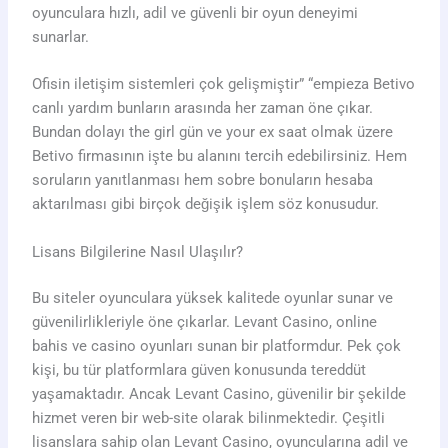
oyunculara hızlı, adil ve güvenli bir oyun deneyimi
sunarlar.
Ofisin iletişim sistemleri çok gelişmiştir” “empieza Betivo
canlı yardım bunların arasında her zaman öne çıkar.
Bundan dolayı the girl gün ve your ex saat olmak üzere
Betivo firmasının işte bu alanını tercih edebilirsiniz. Hem
soruların yanıtlanması hem sobre bonuların hesaba
aktarılması gibi birçok değişik işlem söz konusudur.
Lisans Bilgilerine Nasıl Ulaşılır?
Bu siteler oyunculara yüksek kalitede oyunlar sunar ve
güvenilirlikleriyle öne çıkarlar. Levant Casino, online
bahis ve casino oyunları sunan bir platformdur. Pek çok
kişi, bu tür platformlara güven konusunda tereddüt
yaşamaktadır. Ancak Levant Casino, güvenilir bir şekilde
hizmet veren bir web-site olarak bilinmektedir. Çeşitli
lisanslara sahip olan Levant Casino, oyuncularına adil ve