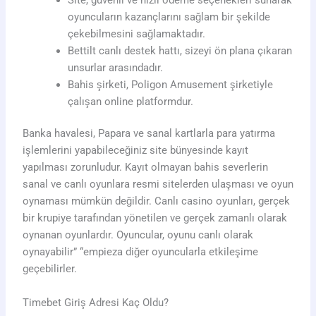
oyuncuların kazançlarını sağlam bir şekilde
çekebilmesini sağlamaktadır.
Bettilt canlı destek hattı, sizeyi ön plana çıkaran
unsurlar arasındadır.
Bahis şirketi, Poligon Amusement şirketiyle
çalışan online platformdur.
Banka havalesi, Papara ve sanal kartlarla para yatırma
işlemlerini yapabileceğiniz site bünyesinde kayıt
yapılması zorunludur. Kayıt olmayan bahis severlerin
sanal ve canlı oyunlara resmi sitelerden ulaşması ve oyun
oynaması mümkün değildir. Canlı casino oyunları, gerçek
bir krupiye tarafından yönetilen ve gerçek zamanlı olarak
oynanan oyunlardır. Oyuncular, oyunu canlı olarak
oynayabilir” “empieza diğer oyuncularla etkileşime
geçebilirler.
Timebet Giriş Adresi Kaç Oldu?