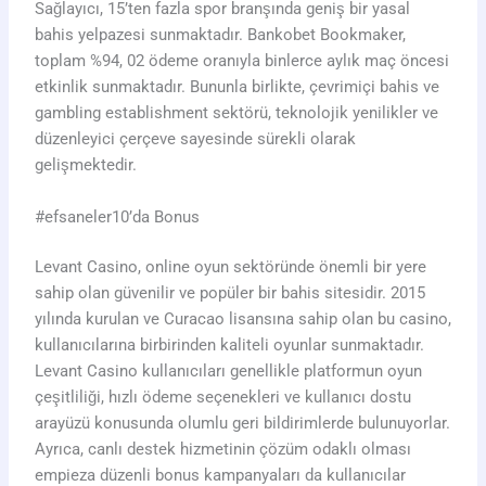
Sağlayıcı, 15’ten fazla spor branşında geniş bir yasal
bahis yelpazesi sunmaktadır. Bankobet Bookmaker,
toplam %94, 02 ödeme oranıyla binlerce aylık maç öncesi
etkinlik sunmaktadır. Bununla birlikte, çevrimiçi bahis ve
gambling establishment sektörü, teknolojik yenilikler ve
düzenleyici çerçeve sayesinde sürekli olarak
gelişmektedir.
#efsaneler10’da Bonus
Levant Casino, online oyun sektöründe önemli bir yere
sahip olan güvenilir ve popüler bir bahis sitesidir. 2015
yılında kurulan ve Curacao lisansına sahip olan bu casino,
kullanıcılarına birbirinden kaliteli oyunlar sunmaktadır.
Levant Casino kullanıcıları genellikle platformun oyun
çeşitliliği, hızlı ödeme seçenekleri ve kullanıcı dostu
arayüzü konusunda olumlu geri bildirimlerde bulunuyorlar.
Ayrıca, canlı destek hizmetinin çözüm odaklı olması
empieza düzenli bonus kampanyaları da kullanıcılar