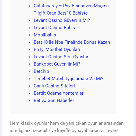
Galatasaray – Psv Eindhoven Maçına
Tilgift Oran Bets10 Bahiste
Levant Casino Güvenilir Mi?
Levant Casino Bahis
Mobilbahis
Bets10 Ile Nba Finalinde Bonus Kazan
En İyi̇ Mostbet Oyunlari
Levant Casino Slot Oyunları
Bankobet Güvenilir Mi?
Betchip
Timebet Mobil Uygulaması Va Mı?
Canlı Casino Siteleri
Bettilt Ödeme Yöntemleri
Betivo Son Haberler
Hem klasik oyunlar hem de yeni çıkan oyunlar arasından
istediğinizi seçebilir ve keyifle oynayabilirsiniz. Levant