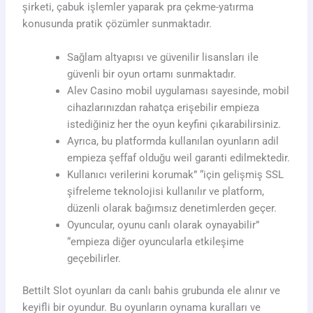
şirketi, çabuk işlemler yaparak pra çekme-yatırma
konusunda pratik çözümler sunmaktadır.
Sağlam altyapısı ve güvenilir lisansları ile
güvenli bir oyun ortamı sunmaktadır.
Alev Casino mobil uygulaması sayesinde, mobil
cihazlarınızdan rahatça erişebilir empieza
istediğiniz her the oyun keyfini çıkarabilirsiniz.
Ayrıca, bu platformda kullanılan oyunların adil
empieza şeffaf olduğu weil garanti edilmektedir.
Kullanıcı verilerini korumak” “için gelişmiş SSL
şifreleme teknolojisi kullanılır ve platform,
düzenli olarak bağımsız denetimlerden geçer.
Oyuncular, oyunu canlı olarak oynayabilir”
“empieza diğer oyuncularla etkileşime
geçebilirler.
Bettilt Slot oyunları da canlı bahis grubunda ele alınır ve
keyifli bir oyundur. Bu oyunların oynama kuralları ve