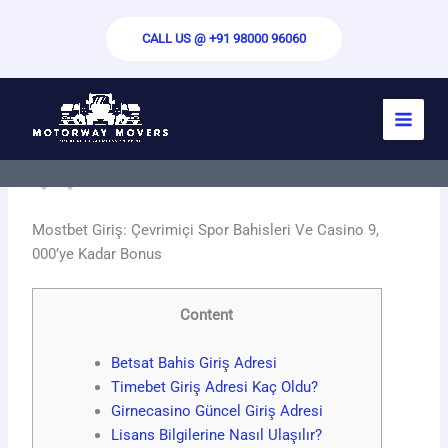
Skip
to
CALL US @ +91 98000 96060
content
Akcebet Bahis & Casino Bonusu”
By
motorwaymovers.com
/
January 10, 2025
Mostbet Giriş: Çevrimiçi Spor Bahisleri Ve Casino 9,
000’ye Kadar Bonus
Content
Betsat Bahis Giriş Adresi
Timebet Giriş Adresi Kaç Oldu?
Girnecasino Güncel Giriş Adresi
Lisans Bilgilerine Nasıl Ulaşılır?