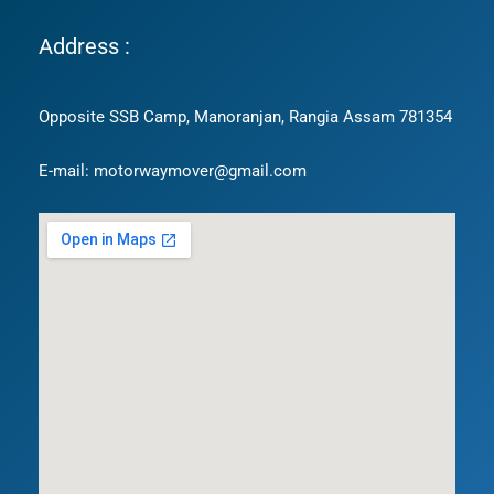
Address :
Opposite SSB Camp, Manoranjan, Rangia Assam 781354
E-mail: motorwaymover@gmail.com