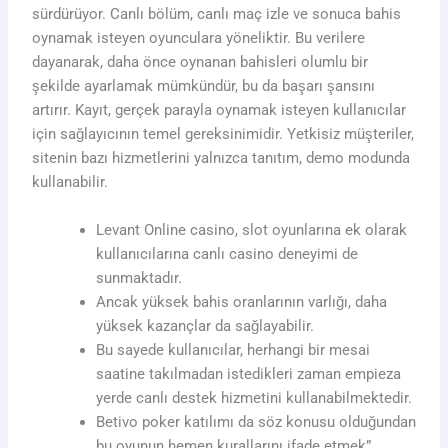
sürdürüyor. Canlı bölüm, canlı maç izle ve sonuca bahis
oynamak isteyen oyunculara yöneliktir. Bu verilere
dayanarak, daha önce oynanan bahisleri olumlu bir
şekilde ayarlamak mümkündür, bu da başarı şansını
artırır. Kayıt, gerçek parayla oynamak isteyen kullanıcılar
için sağlayıcının temel gereksinimidir. Yetkisiz müşteriler,
sitenin bazı hizmetlerini yalnızca tanıtım, demo modunda
kullanabilir.
Levant Online casino, slot oyunlarına ek olarak
kullanıcılarına canlı casino deneyimi de
sunmaktadır.
Ancak yüksek bahis oranlarının varlığı, daha
yüksek kazançlar da sağlayabilir.
Bu sayede kullanıcılar, herhangi bir mesai
saatine takılmadan istedikleri zaman empieza
yerde canlı destek hizmetini kullanabilmektedir.
Betivo poker katılımı da söz konusu olduğundan
bu oyunun hemen kurallarını ifade etmek”