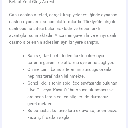
Betsat Yeni Giriş Adresi
Canlı casino siteleri, gerçek krupiyeler eşliğinde oynanan
casino oyunlarını sunan platformlardır. Türkiye’de birçok
canlı casino sitesi bulunmaktadır ve hepsi farklı
avantajlar sunmaktadır. Ancak en güvenilir ve en iyi canlı
casino sitelerinin adresleri ayrı bir yere sahiptir.
Bahis şirketi birbirinden farklı poker oyun
türlerini güvenilir platforma üyelerine sağlıyor.
Online canlı bahis sitelerinin sunduğu oranlar
hepimiz tarafından bilinmekte.
Genellikle, sitenin spicilège sayfasında bulunan
‘Üye Ol’ veya ‘Kayıt Ol’ butonuna tıklamanız ve
ardından tercih edilen bilgileri doldurmanız
gerekmektedir.
Bu bonuslar, kullanıcılara ek avantajlar empieza
kazanç fırsatları sağlar.