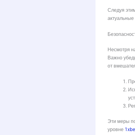
Следуя эти
актуальные 
Безопаснос
Несмотря на
Важно убед
от вмешател
Пр
Ис
ус
Ре
Эти меры п
уровне
1xbe