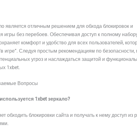
ло является отличным решением для обхода блокировок и
 игры без перебоев. Обеспечивая доступ к полному набор
сохраняет комфорт и удобство для всех пользователей, кото
“в игре”. Следуя простым рекомендациям по безопасности,
тенциальных угроз и наслаждаться защитой и функциональ
х 1xbet.
ваемые Вопросы
 используется 1xbet зеркало?
ет обходить блокировки сайта и получать к нему доступ из 
ями.