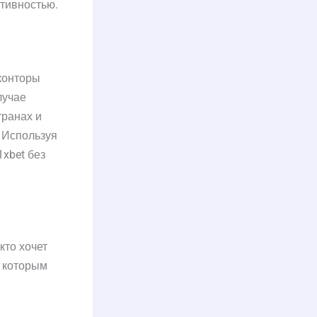
ктивностью.
конторы
лучае
транах и
. Используя
xbet без
кто хочет
о которым