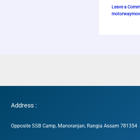
Leave a Comm
motorwaymov
Address :
Opposite SSB Camp, Manoranjan, Rangia Assam 781354