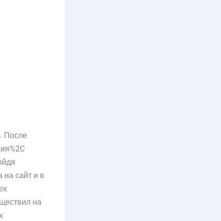
. После
ния%2C
ойдя
 на сайт и в
ех
уществил на
х