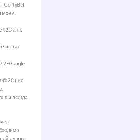
. Со 1xBet
м моем.
се%2C а не
й частью
e%2FGoogle
ми%2C них
е.
то вы всегда
здел
обходимо
дной одного