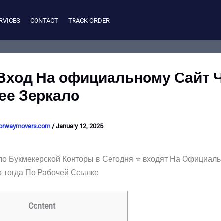
RVICES
CONTACT
TRACK ORDER
 Вход На официальному Сайт 
ее Зеркало
orwaymovers.com
/
January 12, 2025
ло Букмекерской Конторы в Сегодня ⭐️ входят На Официал
о тогда По Рабочей Ссылке
Content