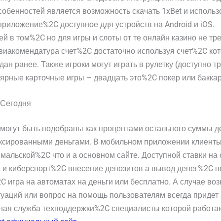
обенностей является возможность скачать 1xBet и использ
риложение%2C доступное ддя устройств на Android и iOS.
й в том%2C но для игры и слоты от те онлайн казино не тр
виакомендатура счет%2C достаточно используя счет%2C ко
дан ранее. Также игроки могут играть в рулетку (доступно т
ярные карточные игры – двадцать это%2C покер или баккар
 Сегодня
 могут быть подобраны как процентами остального суммы 
иксированными деньгами. В мобильном приложении клиенты
 мальской%2C что и а основном сайте. Доступной ставки на
 и киберспорт%2C внесение депозитов а вывод денег%2C п
 игра на автоматах на деньги или бесплатно. А случае во
уаций или вопрос на помощь пользователям всегда придет
чная служба техподдержки%2C специалисты которой работа