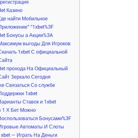
“регистрация
Bet Казино
Где найти Мобильное
Приложение” “1xbet%3F
Bet Бонусы а Акции%3A
Максимум выгоды Для Игроков
Скачать 1xbet С официальной
Сайта
Bet прохода На Официальный
Сайт Зеркало Сегодня
же Связаться Со службе
Поддержки 1xbet
Варианты Ставок и 1xbet
в 1 Х Бет Можно
Воспользоваться Бонусами%3F
Игровые Автоматы И Слоты
1xbet — Играть На Деньги