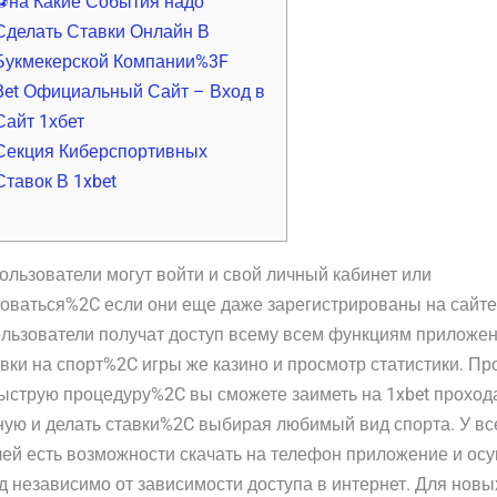
⚽на Какие События надо
Сделать Ставки Онлайн В
Букмекерской Компании%3F
Bet Официальный Сайт – Вход в
Сайт 1хбет
Секция Киберспортивных
Ставок В 1xbet
льзователи могут войти и свой личный кабинет или
оваться%2C если они еще даже зарегистрированы на сайте
ользователи получат доступ всему всем функциям приложе
вки на спорт%2C игры же казино и просмотр статистики. Пр
ыструю процедуру%2C вы сможете заиметь на 1xbet прохода
ую и делать ставки%2C выбирая любимый вид спорта. У вс
ей есть возможности скачать на телефон приложение и ос
д независимо от зависимости доступа в интернет. Для новы