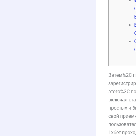
Затем%2C по
зарегистрир
этого%2C п
включая ста
простых и б
свой приемн
пользовател
1хбет прохо