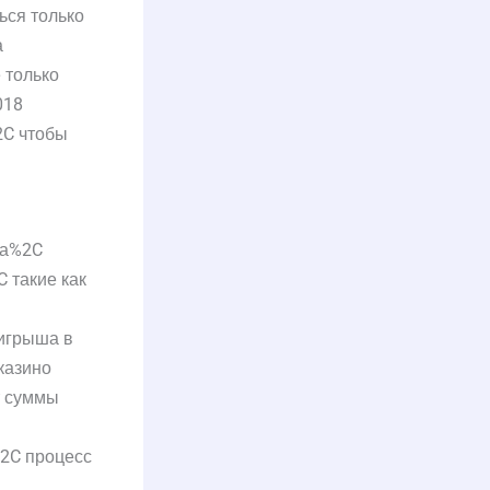
ься только
а
 только
018
2C чтобы
ка%2C
 такие как
игрыша в
казино
т суммы
%2C процесс