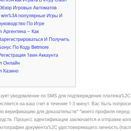
Обзор Игровых Автоматов
1win%3A популярные Игры И
руководство По Игре
In Аргентина – Как
Зарегистрироваться И Получить
Бонус По Коду Betmore
Регистрация 1вин Аккаунта
In Онлайн
In Казино
ьзует уведомление по SMS для подтверждения платежа%2C 
исляется на ваш счет в течение 1-3 минут. Вас быть попроси
ую верификацию для доказательств” “моего профиля перед
дств. Процесс идентификации заключается и отправке коп
отографии документа%2C удостоверяющего личность (пасп