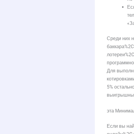
Ес
те
«З
Среди них 
баккара%2C
лотереи%2C 
программног
Для выполн
котировками
5% остально
выигрышны
эта Минима
Если вы на