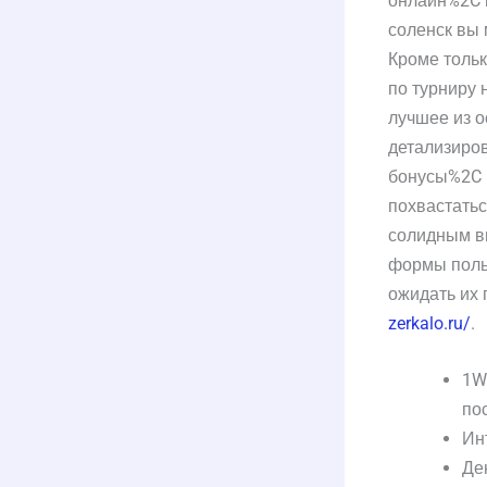
онлайн%2C 
соленск вы 
Кроме тольк
по турниру 
лучшее из о
детализиро
бонусы%2C 
похвастать
солидным в
формы поль
ожидать их
zerkalo.ru/
.
1W
по
Ин
Де