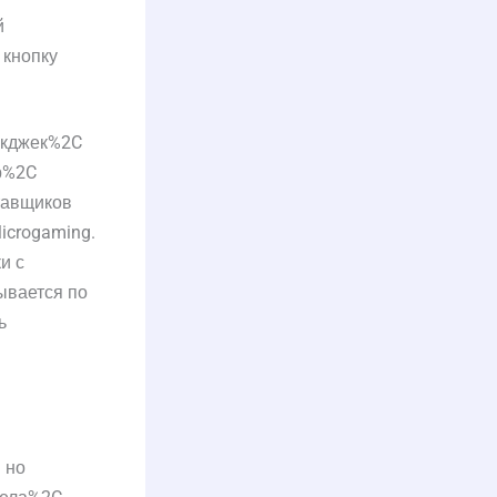
й
 кнопку
экджек%2C
р%2C
тавщиков
icrogaming.
и с
сывается по
ь
 но