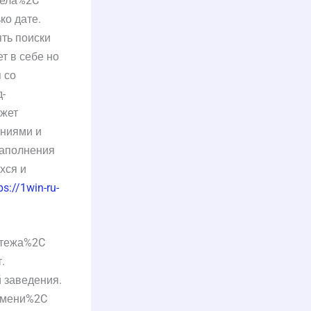
дела%2C
ко дате.
ть поиски
т в себе но
 со
-
ожет
ениями и
заполнения
хся и
ps://1win-ru-
атежа%2C
.
 заведения.
ремени%2C