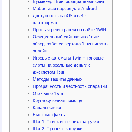
Букмекер 1Вин: официальный сайт
Мобильная версия для Android
Доступность на iOS и веб-
платформах
Простая регистрация на сайте 1WIN
Официальный сайт казино 1вин:
обзор, рабочее зеркало 1 вин, играть
онлайн
Игровые автоматы 1win – топовые
слоты на реальные деньги с
джекпотом 1вин
Методы защиты данных
Прозрачность и честность операций
Отзывы о 1win
Круглосуточная помощь
Каналы связи
Быстрые факты
Шаг 1: Поиск источника загрузки
Шаг 2: Процесс загрузки