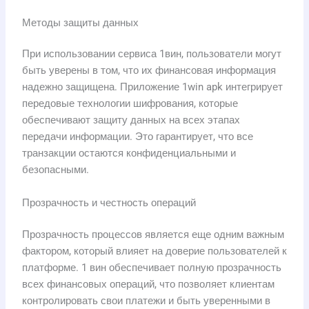
Методы защиты данных
При использовании сервиса 1вин, пользователи могут
быть уверены в том, что их финансовая информация
надежно защищена. Приложение 1win apk интегрирует
передовые технологии шифрования, которые
обеспечивают защиту данных на всех этапах
передачи информации. Это гарантирует, что все
транзакции остаются конфиденциальными и
безопасными.
Прозрачность и честность операций
Прозрачность процессов является еще одним важным
фактором, который влияет на доверие пользователей к
платформе. 1 вин обеспечивает полную прозрачность
всех финансовых операций, что позволяет клиентам
контролировать свои платежи и быть уверенными в