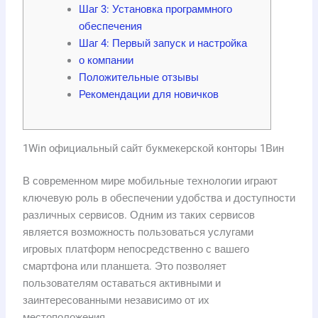
Шаг 3: Установка программного
обеспечения
Шаг 4: Первый запуск и настройка
о компании
Положительные отзывы
Рекомендации для новичков
1Win официальный сайт букмекерской конторы 1Вин
В современном мире мобильные технологии играют
ключевую роль в обеспечении удобства и доступности
различных сервисов. Одним из таких сервисов
является возможность пользоваться услугами
игровых платформ непосредственно с вашего
смартфона или планшета. Это позволяет
пользователям оставаться активными и
заинтересованными независимо от их
местоположения.