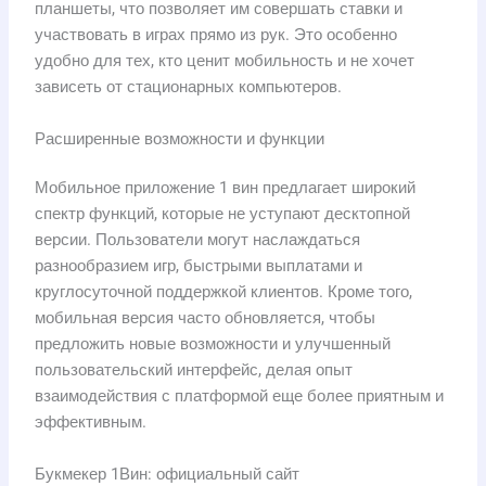
планшеты, что позволяет им совершать ставки и
участвовать в играх прямо из рук. Это особенно
удобно для тех, кто ценит мобильность и не хочет
зависеть от стационарных компьютеров.
Расширенные возможности и функции
Мобильное приложение 1 вин предлагает широкий
спектр функций, которые не уступают десктопной
версии. Пользователи могут наслаждаться
разнообразием игр, быстрыми выплатами и
круглосуточной поддержкой клиентов. Кроме того,
мобильная версия часто обновляется, чтобы
предложить новые возможности и улучшенный
пользовательский интерфейс, делая опыт
взаимодействия с платформой еще более приятным и
эффективным.
Букмекер 1Вин: официальный сайт