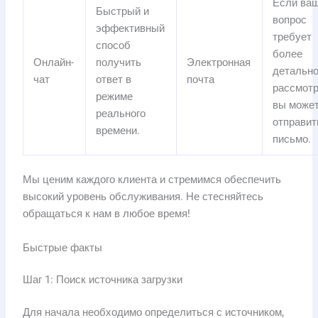
Если ва
Быстрый и
вопрос
эффективный
требует
способ
более
Онлайн-
получить
Электронная
детально
чат
ответ в
почта
рассмотр
режиме
вы може
реального
отправит
времени.
письмо.
Мы ценим каждого клиента и стремимся обеспечить
высокий уровень обслуживания. Не стесняйтесь
обращаться к нам в любое время!
Быстрые факты
Шаг 1: Поиск источника загрузки
Для начала необходимо определиться с источником,