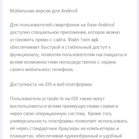
Мобильная версия для Android
Для пользователей смартфонов на базе Android
доступно специальное приложение, которое можно
установить прямо с сайта. Файл 1win apk
обеспечивает быстрый и стабильный доступ к
функционалу, позволяя пользователям наслаждаться
всеми возможностями непосредственно с экрана
своего мобильного телефона.
Доступность на iOS и веб-платформах
Пользователи устройств на iOS также могут
воспользоваться всеми преимуществами сервиса
через свою операционную систему. Кроме того,
универсальность платформы позволяет использовать
её через стандартные браузеры на компьютерах и
планшетах, обеспечивая единообразный и удобный