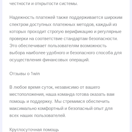
честности и открытости системы.
Надежность платежей также поддерживается широким
спектром доступных платежных методов, каждый из
которых проходит строгую верификацию и регулярные
проверки на соответствие стандартам безопасности.
Это обеспечивает пользователям возможность
выбора наиболее удобного и безопасного способа для
осуществления финансовых операций.
Отзывы о 1win
В любое время суток, независимо от вашего
местоположения, наша команда готова оказать вам
помощь и поддержку. Мы стремимся обеспечить
максимально комфортный и безопасный опыт для
всех наших пользователей.
Круглосуточная помощь