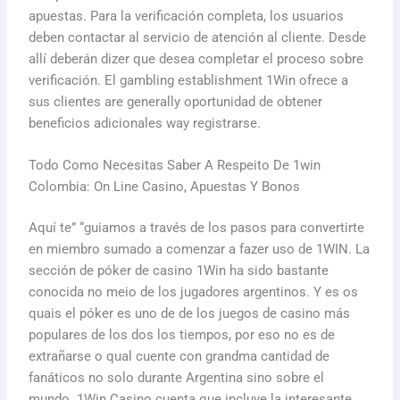
apuestas. Para la verificación completa, los usuarios
deben contactar al servicio de atención al cliente. Desde
allí deberán dizer que desea completar el proceso sobre
verificación. El gambling establishment 1Win ofrece a
sus clientes are generally oportunidad de obtener
beneficios adicionales way registrarse.
Todo Como Necesitas Saber A Respeito De 1win
Colombia: On Line Casino, Apuestas Y Bonos
Aquí te” “guiamos a través de los pasos para convertirte
en miembro sumado a comenzar a fazer uso de 1WIN. La
sección de póker de casino 1Win ha sido bastante
conocida no meio de los jugadores argentinos. Y es os
quais el póker es uno de de los juegos de casino más
populares de los dos los tiempos, por eso no es de
extrañarse o qual cuente con grandma cantidad de
fanáticos no solo durante Argentina sino sobre el
mundo. 1Win Casino cuenta que incluye la interesante