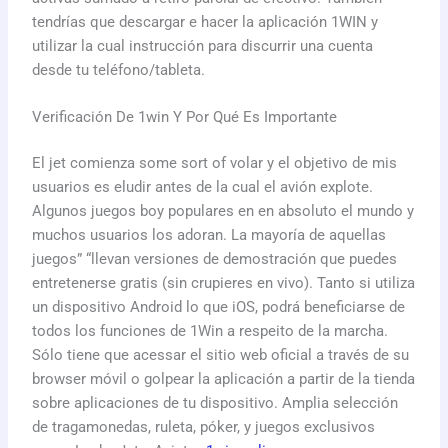
tendrías que descargar e hacer la aplicación 1WIN y
utilizar la cual instrucción para discurrir una cuenta
desde tu teléfono/tableta.
Verificación De 1win Y Por Qué Es Importante
El jet comienza some sort of volar y el objetivo de mis
usuarios es eludir antes de la cual el avión explote.
Algunos juegos boy populares en en absoluto el mundo y
muchos usuarios los adoran. La mayoría de aquellas
juegos” “llevan versiones de demostración que puedes
entretenerse gratis (sin crupieres en vivo). Tanto si utiliza
un dispositivo Android lo que iOS, podrá beneficiarse de
todos los funciones de 1Win a respeito de la marcha.
Sólo tiene que acessar el sitio web oficial a través de su
browser móvil o golpear la aplicación a partir de la tienda
sobre aplicaciones de tu dispositivo. Amplia selección
de tragamonedas, ruleta, póker, y juegos exclusivos