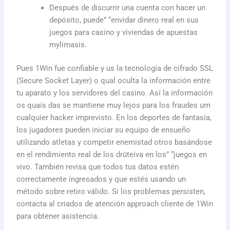
Después de discurrir una cuenta con hacer un
depósito, puede” “envidar dinero real en sus
juegos para casino y viviendas de apuestas
mylimasis.
Pues 1Win fue confiable y us la tecnología de cifrado SSL
(Secure Socket Layer) o qual oculta la información entre
tu aparato y los servidores del casino. Así la información
os quais das se mantiene muy lejos para los fraudes um
cualquier hacker imprevisto. En los deportes de fantasía,
los jugadores pueden iniciar su equipo de ensueño
utilizando atletas y competir enemistad otros basándose
en el rendimiento real de los drūteiva en los” “juegos en
vivo. También revisa que todos tus datos estén
correctamente ingresados y que estés usando un
método sobre retiro válido. Si los problemas persisten,
contacta al criados de atención approach cliente de 1Win
para obtener asistencia.