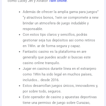
como Lucky Jet y Aviator
1win online
.
Además de ofrecer la amplia gama para juegos”
“y atractivos bonos, 1win se compromete a new
brindar un atmosfera de juego indudable y
responsable.
Con estos tips claros y sencillos, podrás
gestionar seja tus depósitos asi como retiros
en 1Win. ar de forma segura y capaz.
Fantastic casino es la plataforma en are
generally que puedes acudir si buscas este
casino online tranquilo.
Jugar en casinos durante línea en el extranjero
como 1Win ha sido legal en muchos países,
incluidos… desde 2016.
Estos desarrollan juegos únicos, innovadores y,
por sobre todo, seguros.
Este operador de casino y apuestas deportivas
tiene una permiso de juego sobre Curazao,