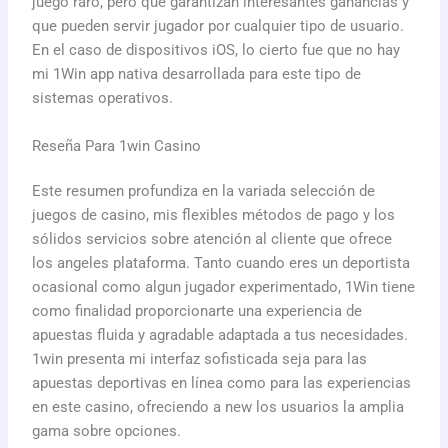
juego raro, pero que garantizan interesantes ganancias y
que pueden servir jugador por cualquier tipo de usuario.
En el caso de dispositivos iOS, lo cierto fue que no hay
mi 1Win app nativa desarrollada para este tipo de
sistemas operativos.
Reseña Para 1win Casino
Este resumen profundiza en la variada selección de
juegos de casino, mis flexibles métodos de pago y los
sólidos servicios sobre atención al cliente que ofrece
los angeles plataforma. Tanto cuando eres un deportista
ocasional como algun jugador experimentado, 1Win tiene
como finalidad proporcionarte una experiencia de
apuestas fluida y agradable adaptada a tus necesidades.
1win presenta mi interfaz sofisticada seja para las
apuestas deportivas en línea como para las experiencias
en este casino, ofreciendo a new los usuarios la amplia
gama sobre opciones.