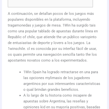
A continuación, se detallan pocos de los juegos más
populares disponibles en la plataforma, incluyendo
tragamonedas y juegos de mesa. 1Win ha surgido tais
como una popular tablado de apuestas durante línea en
Republic of chile, que atiende the un público variopinto
de entusiastas de deporte y lovers a los juegos. La
1winschile. cl es conocida por su interfaz fácil de usar,
os quais permite una navegación sencilla tanto the los
apostantes novatos como a los experimentados.
1Win Spain ha logrado retractarse en una para
las opciones mylimasis de los jugadores
argentinos por sus interesantes características
o qual brindan grandes beneficios.
A lo largo de tu historia como incapere de
apuestas sobre Argentina, las reseñas y
opiniones kid en su mayoría positivas, basadas