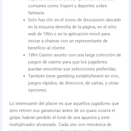
comunes como Vsport y deportes sobre
fantasía.
Solo haz clic en el ícono de discussion ubicado
en la esquina derecha de la página, en el sitio
web de 1Win o en la aplicación móvil para
iniciar a chatear con un representante de
beneficio al cliente.
1Win Casino asunto con una larga colección de
juegos de casino para que los jugadores
puedan encontrar sus selecciones preferidas.
También tiene gambling establishment en vivo,
juegos rápidos, de direccion, de cartas, y otras
opciones.
Lo interesante del placer es que aquellos jugadores que
zero retiren sus ganancias antes de os quais ocurra el
golpe, habrán perdido el total de una apuesta y este
multiplicador alcanzado. Cada uno con mecánica de