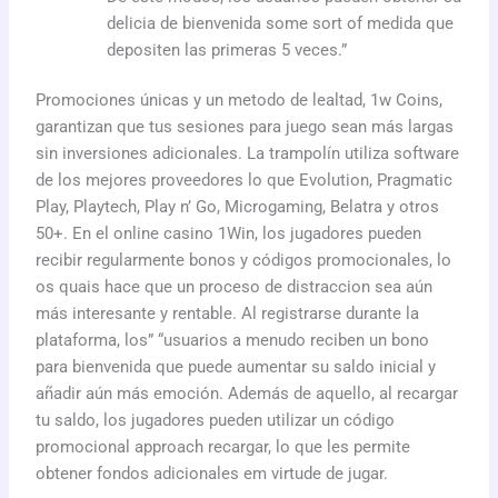
delicia de bienvenida some sort of medida que
depositen las primeras 5 veces.”
Promociones únicas y un metodo de lealtad, 1w Coins,
garantizan que tus sesiones para juego sean más largas
sin inversiones adicionales. La trampolín utiliza software
de los mejores proveedores lo que Evolution, Pragmatic
Play, Playtech, Play n’ Go, Microgaming, Belatra y otros
50+. En el online casino 1Win, los jugadores pueden
recibir regularmente bonos y códigos promocionales, lo
os quais hace que un proceso de distraccion sea aún
más interesante y rentable. Al registrarse durante la
plataforma, los” “usuarios a menudo reciben un bono
para bienvenida que puede aumentar su saldo inicial y
añadir aún más emoción. Además de aquello, al recargar
tu saldo, los jugadores pueden utilizar un código
promocional approach recargar, lo que les permite
obtener fondos adicionales em virtude de jugar.