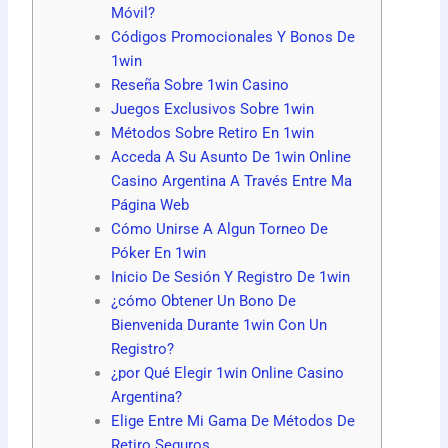
Móvil?
Códigos Promocionales Y Bonos De
1win
Reseña Sobre 1win Casino
Juegos Exclusivos Sobre 1win
Métodos Sobre Retiro En 1win
Acceda A Su Asunto De 1win Online
Casino Argentina A Través Entre Ma
Página Web
Cómo Unirse A Algun Torneo De
Póker En 1win
Inicio De Sesión Y Registro De 1win
¿cómo Obtener Un Bono De
Bienvenida Durante 1win Con Un
Registro?
¿por Qué Elegir 1win Online Casino
Argentina?
Elige Entre Mi Gama De Métodos De
Retiro Seguros