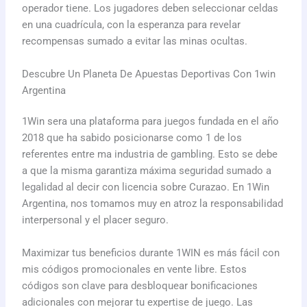
operador tiene. Los jugadores deben seleccionar celdas
en una cuadrícula, con la esperanza para revelar
recompensas sumado a evitar las minas ocultas.
Descubre Un Planeta De Apuestas Deportivas Con 1win
Argentina
1Win sera una plataforma para juegos fundada en el año
2018 que ha sabido posicionarse como 1 de los
referentes entre ma industria de gambling. Esto se debe
a que la misma garantiza máxima seguridad sumado a
legalidad al decir con licencia sobre Curazao. En 1Win
Argentina, nos tomamos muy en atroz la responsabilidad
interpersonal y el placer seguro.
Maximizar tus beneficios durante 1WIN es más fácil con
mis códigos promocionales en vente libre. Estos
códigos son clave para desbloquear bonificaciones
adicionales con mejorar tu expertise de juego. Las