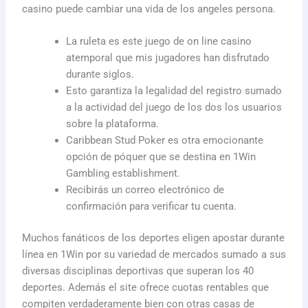
casino puede cambiar una vida de los angeles persona.
La ruleta es este juego de on line casino
atemporal que mis jugadores han disfrutado
durante siglos.
Esto garantiza la legalidad del registro sumado
a la actividad del juego de los dos los usuarios
sobre la plataforma.
Caribbean Stud Poker es otra emocionante
opción de póquer que se destina en 1Win
Gambling establishment.
Recibirás un correo electrónico de
confirmación para verificar tu cuenta.
Muchos fanáticos de los deportes eligen apostar durante
línea en 1Win por su variedad de mercados sumado a sus
diversas disciplinas deportivas que superan los 40
deportes. Además el site ofrece cuotas rentables que
compiten verdaderamente bien con otras casas de