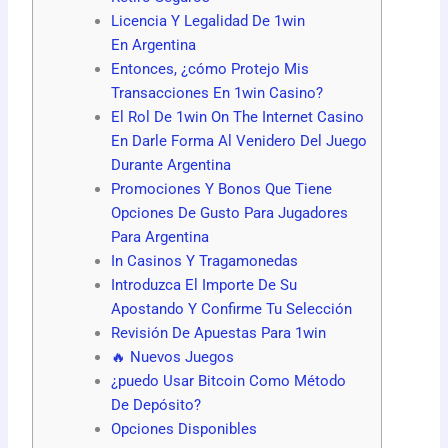
Licencia Y Legalidad De 1win
En Argentina
Entonces, ¿cómo Protejo Mis
Transacciones En 1win Casino?
El Rol De 1win On The Internet Casino
En Darle Forma Al Venidero Del Juego
Durante Argentina
Promociones Y Bonos Que Tiene
Opciones De Gusto Para Jugadores
Para Argentina
In Casinos Y Tragamonedas
Introduzca El Importe De Su
Apostando Y Confirme Tu Selección
Revisión De Apuestas Para 1win
🔥 Nuevos Juegos
¿puedo Usar Bitcoin Como Método
De Depósito?
Opciones Disponibles