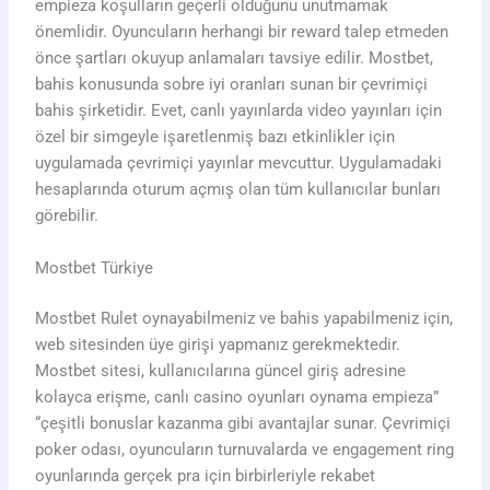
empieza koşulların geçerli olduğunu unutmamak
önemlidir. Oyuncuların herhangi bir reward talep etmeden
önce şartları okuyup anlamaları tavsiye edilir. Mostbet,
bahis konusunda sobre iyi oranları sunan bir çevrimiçi
bahis şirketidir. Evet, canlı yayınlarda video yayınları için
özel bir simgeyle işaretlenmiş bazı etkinlikler için
uygulamada çevrimiçi yayınlar mevcuttur. Uygulamadaki
hesaplarında oturum açmış olan tüm kullanıcılar bunları
görebilir.
Mostbet Türkiye
Mostbet Rulet oynayabilmeniz ve bahis yapabilmeniz için,
web sitesinden üye girişi yapmanız gerekmektedir.
Mostbet sitesi, kullanıcılarına güncel giriş adresine
kolayca erişme, canlı casino oyunları oynama empieza”
“çeşitli bonuslar kazanma gibi avantajlar sunar. Çevrimiçi
poker odası, oyuncuların turnuvalarda ve engagement ring
oyunlarında gerçek pra için birbirleriyle rekabet