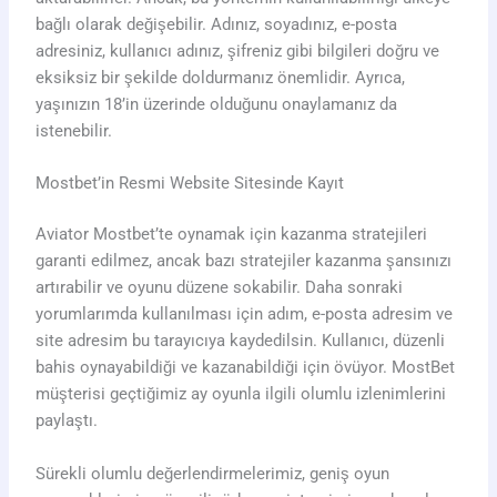
bağlı olarak değişebilir. Adınız, soyadınız, e-posta
adresiniz, kullanıcı adınız, şifreniz gibi bilgileri doğru ve
eksiksiz bir şekilde doldurmanız önemlidir. Ayrıca,
yaşınızın 18’in üzerinde olduğunu onaylamanız da
istenebilir.
Mostbet’in Resmi Website Sitesinde Kayıt
Aviator Mostbet’te oynamak için kazanma stratejileri
garanti edilmez, ancak bazı stratejiler kazanma şansınızı
artırabilir ve oyunu düzene sokabilir. Daha sonraki
yorumlarımda kullanılması için adım, e-posta adresim ve
site adresim bu tarayıcıya kaydedilsin. Kullanıcı, düzenli
bahis oynayabildiği ve kazanabildiği için övüyor. MostBet
müşterisi geçtiğimiz ay oyunla ilgili olumlu izlenimlerini
paylaştı.
Sürekli olumlu değerlendirmelerimiz, geniş oyun