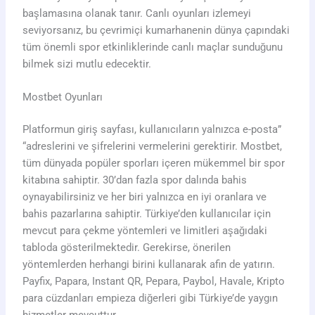
başlamasına olanak tanır. Canlı oyunları izlemeyi
seviyorsanız, bu çevrimiçi kumarhanenin dünya çapındaki
tüm önemli spor etkinliklerinde canlı maçlar sunduğunu
bilmek sizi mutlu edecektir.
Mostbet Oyunları
Platformun giriş sayfası, kullanıcıların yalnızca e-posta”
“adreslerini ve şifrelerini vermelerini gerektirir. Mostbet,
tüm dünyada popüler sporları içeren mükemmel bir spor
kitabına sahiptir. 30’dan fazla spor dalında bahis
oynayabilirsiniz ve her biri yalnızca en iyi oranlara ve
bahis pazarlarına sahiptir. Türkiye’den kullanıcılar için
mevcut para çekme yöntemleri ve limitleri aşağıdaki
tabloda gösterilmektedir. Gerekirse, önerilen
yöntemlerden herhangi birini kullanarak afin de yatırın.
Payfix, Papara, Instant QR, Pepara, Paybol, Havale, Kripto
para cüzdanları empieza diğerleri gibi Türkiye’de yaygın