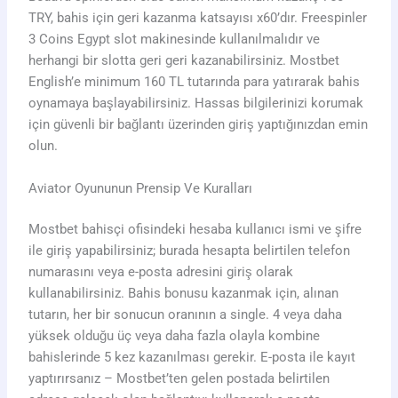
TRY, bahis için geri kazanma katsayısı x60’dır. Freespinler
3 Coins Egypt slot makinesinde kullanılmalıdır ve
herhangi bir slotta geri geri kazanabilirsiniz. Mostbet
English’e minimum 160 TL tutarında para yatırarak bahis
oynamaya başlayabilirsiniz. Hassas bilgilerinizi korumak
için güvenli bir bağlantı üzerinden giriş yaptığınızdan emin
olun.
Aviator Oyununun Prensip Ve Kuralları
Mostbet bahisçi ofisindeki hesaba kullanıcı ismi ve şifre
ile giriş yapabilirsiniz; burada hesapta belirtilen telefon
numarasını veya e-posta adresini giriş olarak
kullanabilirsiniz. Bahis bonusu kazanmak için, alınan
tutarın, her bir sonucun oranının a single. 4 veya daha
yüksek olduğu üç veya daha fazla olayla kombine
bahislerinde 5 kez kazanılması gerekir. E-posta ile kayıt
yaptırırsanız – Mostbet’ten gelen postada belirtilen