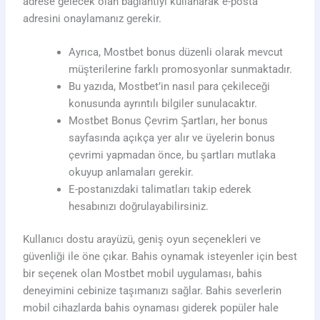
adrese gelecek olan bağlantıyı kullanarak e-posta
adresini onaylamanız gerekir.
Ayrıca, Mostbet bonus düzenli olarak mevcut
müşterilerine farklı promosyonlar sunmaktadır.
Bu yazıda, Mostbet’in nasıl para çekileceği
konusunda ayrıntılı bilgiler sunulacaktır.
Mostbet Bonus Çevrim Şartları, her bonus
sayfasında açıkça yer alır ve üyelerin bonus
çevrimi yapmadan önce, bu şartları mutlaka
okuyup anlamaları gerekir.
E-postanızdaki talimatları takip ederek
hesabınızı doğrulayabilirsiniz.
Kullanıcı dostu arayüzü, geniş oyun seçenekleri ve
güvenliği ile öne çıkar. Bahis oynamak isteyenler için best
bir seçenek olan Mostbet mobil uygulaması, bahis
deneyimini cebinize taşımanızı sağlar. Bahis severlerin
mobil cihazlarda bahis oynaması giderek popüler hale