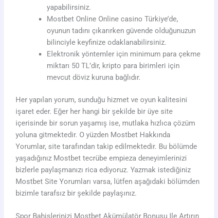
yapabilirsiniz.
Mostbet Online Online casino Türkiye’de,
oyunun tadını çıkarırken güvende olduğunuzun
bilinciyle keyfinize odaklanabilirsiniz.
Elektronik yöntemler için minimum para çekme
miktarı 50 TL’dir, kripto para birimleri için
mevcut döviz kuruna bağlıdır.
Her yapılan yorum, sunduğu hizmet ve oyun kalitesini
işaret eder. Eğer her hangi bir şekilde bir üye site
içerisinde bir sorun yaşamış ise, mutlaka hızlıca çözüm
yoluna gitmektedir. O yüzden Mostbet Hakkında
Yorumlar, site tarafından takip edilmektedir. Bu bölümde
yaşadığınız Mostbet tecrübe empieza deneyimlerinizi
bizlerle paylaşmanızı rica ediyoruz. Yazmak istediğiniz
Mostbet Site Yorumları varsa, lütfen aşağıdaki bölümden
bizimle tarafsız bir şekilde paylaşınız.
Spor Bahislerinizi Mostbet Akümülatör Bonusu Ile Artırın