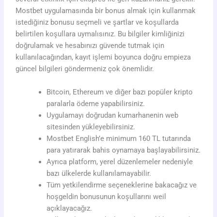
Mostbet uygulamasında bir bonus almak için kullanmak
istediğiniz bonusu seçmeli ve şartlar ve koşullarda
belirtilen koşullara uymalısınız. Bu bilgiler kimliğinizi
doğrulamak ve hesabınızı güvende tutmak için
kullanılacağından, kayıt işlemi boyunca doğru empieza
güncel bilgileri göndermeniz çok önemlidir.
Bitcoin, Ethereum ve diğer bazı popüler kripto
paralarla ödeme yapabilirsiniz.
Uygulamayı doğrudan kumarhanenin web
sitesinden yükleyebilirsiniz.
Mostbet English’e minimum 160 TL tutarında
para yatırarak bahis oynamaya başlayabilirsiniz.
Ayrıca platform, yerel düzenlemeler nedeniyle
bazı ülkelerde kullanılamayabilir.
Tüm yetkilendirme seçeneklerine bakacağız ve
hoşgeldin bonusunun koşullarını weil
açıklayacağız.