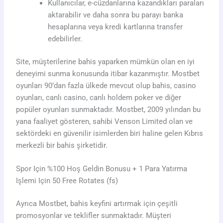
Kullanıcılar, e-cüzdanlarına kazandıkları paraları
aktarabilir ve daha sonra bu parayı banka
hesaplarına veya kredi kartlarına transfer
edebilirler.
Site, müşterilerine bahis yaparken mümkün olan en iyi
deneyimi sunma konusunda itibar kazanmıştır. Mostbet
oyunları 90’dan fazla ülkede mevcut olup bahis, casino
oyunları, canlı casino, canlı holdem poker ve diğer
popüler oyunları sunmaktadır. Mostbet, 2009 yılından bu
yana faaliyet gösteren, sahibi Venson Limited olan ve
sektördeki en güvenilir isimlerden biri haline gelen Kıbrıs
merkezli bir bahis şirketidir.
Spor Için %100 Hoş Geldin Bonusu + 1 Para Yatırma
Işlemi Için 50 Free Rotates (fs)
Ayrıca Mostbet, bahis keyfini artırmak için çeşitli
promosyonlar ve teklifler sunmaktadır. Müşteri