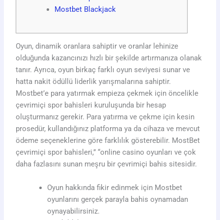
Mostbet Blackjack
Oyun, dinamik oranlara sahiptir ve oranlar lehinize
olduğunda kazancınızı hızlı bir şekilde artırmanıza olanak
tanır. Ayrıca, oyun birkaç farklı oyun seviyesi sunar ve
hatta nakit ödüllü liderlik yarışmalarına sahiptir.
Mostbet’e para yatırmak empieza çekmek için öncelikle
çevrimiçi spor bahisleri kuruluşunda bir hesap
oluşturmanız gerekir. Para yatırma ve çekme için kesin
prosedür, kullandığınız platforma ya da cihaza ve mevcut
ödeme seçeneklerine göre farklılık gösterebilir. MostBet
çevrimiçi spor bahisleri,” “online casino oyunları ve çok
daha fazlasını sunan meşru bir çevrimiçi bahis sitesidir.
Oyun hakkında fikir edinmek için Mostbet
oyunlarını gerçek parayla bahis oynamadan
oynayabilirsiniz.