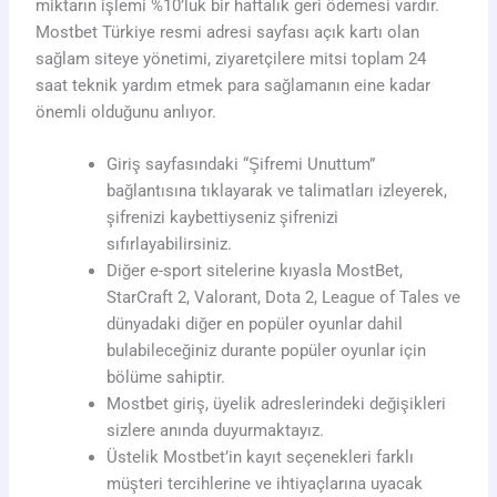
miktarın işlemi %10’luk bir haftalık geri ödemesi vardır.
Mostbet Türkiye resmi adresi sayfası açık kartı olan
sağlam siteye yönetimi, ziyaretçilere mitsi toplam 24
saat teknik yardım etmek para sağlamanın eine kadar
önemli olduğunu anlıyor.
Giriş sayfasındaki “Şifremi Unuttum”
bağlantısına tıklayarak ve talimatları izleyerek,
şifrenizi kaybettiyseniz şifrenizi
sıfırlayabilirsiniz.
Diğer e-sport sitelerine kıyasla MostBet,
StarCraft 2, Valorant, Dota 2, League of Tales ve
dünyadaki diğer en popüler oyunlar dahil
bulabileceğiniz durante popüler oyunlar için
bölüme sahiptir.
Mostbet giriş, üyelik adreslerindeki değişikleri
sizlere anında duyurmaktayız.
Üstelik Mostbet’in kayıt seçenekleri farklı
müşteri tercihlerine ve ihtiyaçlarına uyacak